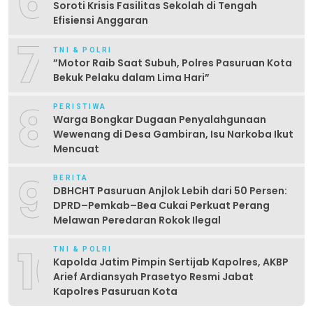
6
Soroti Krisis Fasilitas Sekolah di Tengah
Efisiensi Anggaran
7
TNI & POLRI
‎”Motor Raib Saat Subuh, Polres Pasuruan Kota
Bekuk Pelaku dalam Lima Hari” ‎
8
PERISTIWA
Warga Bongkar Dugaan Penyalahgunaan
Wewenang di Desa Gambiran, Isu Narkoba Ikut
Mencuat
9
BERITA
DBHCHT Pasuruan Anjlok Lebih dari 50 Persen:
DPRD–Pemkab–Bea Cukai Perkuat Perang
Melawan Peredaran Rokok Ilegal
10
TNI & POLRI
Kapolda Jatim Pimpin Sertijab Kapolres, AKBP
Arief Ardiansyah Prasetyo Resmi Jabat
Kapolres Pasuruan Kota