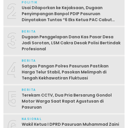
2
POLITIK
Usai Dilaporkan ke Kejaksaan, Dugaan
Penyimpangan Banpol PDIP Pasuruan
Dinyatakan Tuntas “6 Eks Ketua PAC Cabut
Laporan”
3
BERITA
Dugaan Penggelapan Dana Kas Pasar Desa
Jadi Sorotan, LSM Cakra Desak Polisi Bertindak
Profesional
4
BERITA
Satgas Pangan Polres Pasuruan Pastikan
Harga Telur Stabil, Pasokan Melimpah di
Tengah Kekhawatiran Fluktuasi
5
BERITA
Terekam CCTV, Dua Pria Bersarung Gondol
Motor Warga Saat Rapat Agustusan di
Pasuruan
NASIONAL
Wakil Ketua I DPRD Pasuruan Muhammad Zaini