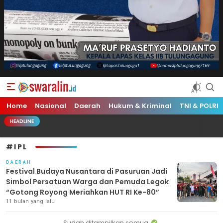
Swara Lin
Independent, Tajam & Profesional
Home
Nasional
Daerah
Hukum & Kriminal
TNI & POLRI
HEADLINE
#IPL
DAERAH
Festival Budaya Nusantara di Pasuruan Jadi
Simbol Persatuan Warga dan Pemuda Legok
“Gotong Royong Meriahkan HUT RI Ke-80”
11 bulan yang lalu
Sudah ditampilkan semua