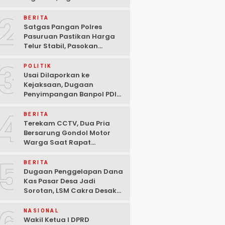
Ditangkap Polisi di
2
Pasuruan
BERITA
Satgas Pangan Polres
Pasuruan Pastikan Harga
Telur Stabil, Pasokan
Melimpah di Tengah
3
Kekhawatiran Fluktuasi
POLITIK
Usai Dilaporkan ke
Kejaksaan, Dugaan
Penyimpangan Banpol PDIP
Pasuruan Dinyatakan
4
Tuntas “6 Eks Ketua PAC
BERITA
Cabut Laporan”
Terekam CCTV, Dua Pria
Bersarung Gondol Motor
Warga Saat Rapat
Agustusan di Pasuruan
5
BERITA
Dugaan Penggelapan Dana
Kas Pasar Desa Jadi
Sorotan, LSM Cakra Desak
Polisi Bertindak Profesional
NASIONAL
Wakil Ketua I DPRD