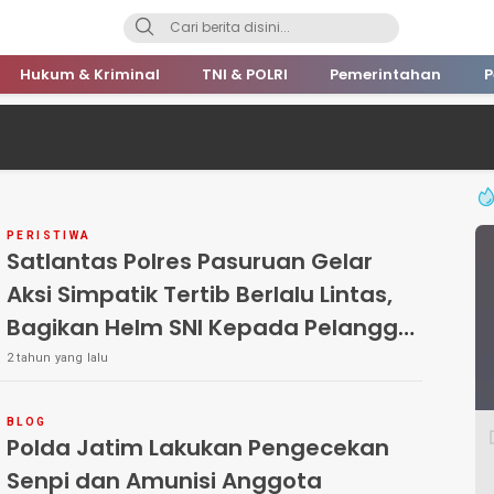
Hukum & Kriminal
TNI & POLRI
Pemerintahan
P
PERISTIWA
Satlantas Polres Pasuruan Gelar
Aksi Simpatik Tertib Berlalu Lintas,
Bagikan Helm SNI Kepada Pelanggar
motor
2 tahun yang lalu
BLOG
Polda Jatim Lakukan Pengecekan
Senpi dan Amunisi Anggota