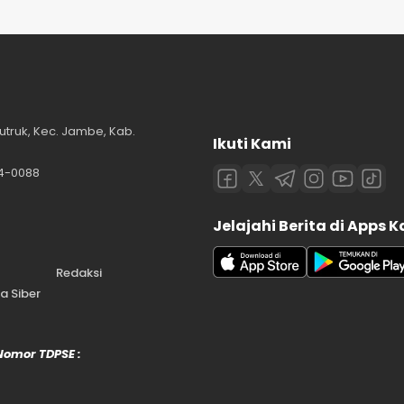
utruk, Kec. Jambe, Kab.
Ikuti Kami
84-0088
Jelajahi Berita di Apps 
Redaksi
 Siber
 Nomor TDPSE :