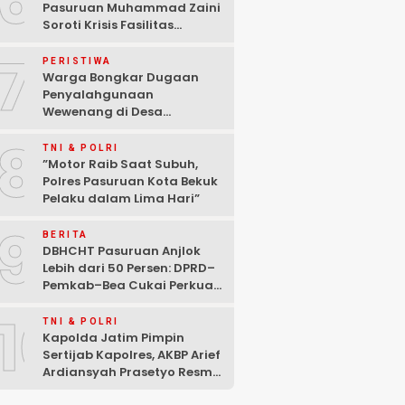
6
Pasuruan Muhammad Zaini
Soroti Krisis Fasilitas
Sekolah di Tengah Efisiensi
7
Anggaran
PERISTIWA
Warga Bongkar Dugaan
Penyalahgunaan
Wewenang di Desa
Gambiran, Isu Narkoba Ikut
8
Mencuat
TNI & POLRI
‎”Motor Raib Saat Subuh,
Polres Pasuruan Kota Bekuk
Pelaku dalam Lima Hari” ‎
9
BERITA
DBHCHT Pasuruan Anjlok
Lebih dari 50 Persen: DPRD–
Pemkab–Bea Cukai Perkuat
Perang Melawan Peredaran
10
Rokok Ilegal
TNI & POLRI
Kapolda Jatim Pimpin
Sertijab Kapolres, AKBP Arief
Ardiansyah Prasetyo Resmi
Jabat Kapolres Pasuruan