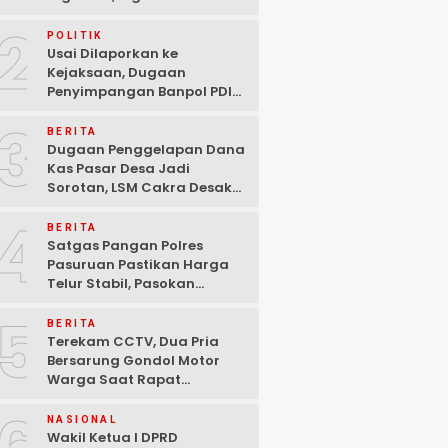
Ditangkap Polisi di
2
Pasuruan
POLITIK
Usai Dilaporkan ke
Kejaksaan, Dugaan
Penyimpangan Banpol PDIP
Pasuruan Dinyatakan
3
Tuntas “6 Eks Ketua PAC
BERITA
Cabut Laporan”
Dugaan Penggelapan Dana
Kas Pasar Desa Jadi
Sorotan, LSM Cakra Desak
Polisi Bertindak Profesional
4
BERITA
Satgas Pangan Polres
Pasuruan Pastikan Harga
Telur Stabil, Pasokan
Melimpah di Tengah
5
Kekhawatiran Fluktuasi
BERITA
Terekam CCTV, Dua Pria
Bersarung Gondol Motor
Warga Saat Rapat
Agustusan di Pasuruan
NASIONAL
Wakil Ketua I DPRD