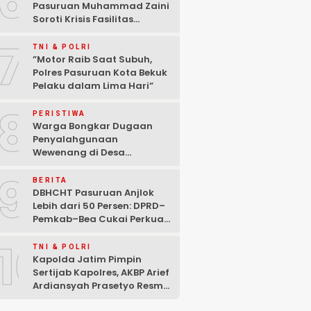
6
Pasuruan Muhammad Zaini
Soroti Krisis Fasilitas
Sekolah di Tengah Efisiensi
7
Anggaran
TNI & POLRI
‎”Motor Raib Saat Subuh,
Polres Pasuruan Kota Bekuk
Pelaku dalam Lima Hari” ‎
8
PERISTIWA
Warga Bongkar Dugaan
Penyalahgunaan
Wewenang di Desa
Gambiran, Isu Narkoba Ikut
9
Mencuat
BERITA
DBHCHT Pasuruan Anjlok
Lebih dari 50 Persen: DPRD–
Pemkab–Bea Cukai Perkuat
Perang Melawan Peredaran
10
Rokok Ilegal
TNI & POLRI
Kapolda Jatim Pimpin
Sertijab Kapolres, AKBP Arief
Ardiansyah Prasetyo Resmi
Jabat Kapolres Pasuruan