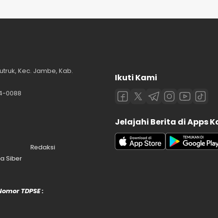
utruk, Kec. Jambe, Kab.
Ikuti Kami
84-0088
Jelajahi Berita di Apps 
Redaksi
 Siber
 Nomor TDPSE :