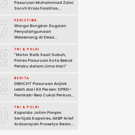
6
Pasuruan Muhammad Zaini
Soroti Krisis Fasilitas
Sekolah di Tengah Efisiensi
7
Anggaran
PERISTIWA
Warga Bongkar Dugaan
Penyalahgunaan
Wewenang di Desa
Gambiran, Isu Narkoba Ikut
8
Mencuat
TNI & POLRI
‎”Motor Raib Saat Subuh,
Polres Pasuruan Kota Bekuk
Pelaku dalam Lima Hari” ‎
9
BERITA
DBHCHT Pasuruan Anjlok
Lebih dari 50 Persen: DPRD–
Pemkab–Bea Cukai Perkuat
Perang Melawan Peredaran
10
Rokok Ilegal
TNI & POLRI
Kapolda Jatim Pimpin
Sertijab Kapolres, AKBP Arief
Ardiansyah Prasetyo Resmi
Jabat Kapolres Pasuruan