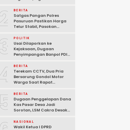
Ditangkap Polisi di
2
Pasuruan
BERITA
Satgas Pangan Polres
Pasuruan Pastikan Harga
Telur Stabil, Pasokan
Melimpah di Tengah
3
Kekhawatiran Fluktuasi
POLITIK
Usai Dilaporkan ke
Kejaksaan, Dugaan
Penyimpangan Banpol PDIP
Pasuruan Dinyatakan
4
Tuntas “6 Eks Ketua PAC
BERITA
Cabut Laporan”
Terekam CCTV, Dua Pria
Bersarung Gondol Motor
Warga Saat Rapat
Agustusan di Pasuruan
5
BERITA
Dugaan Penggelapan Dana
Kas Pasar Desa Jadi
Sorotan, LSM Cakra Desak
Polisi Bertindak Profesional
NASIONAL
Wakil Ketua I DPRD