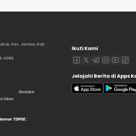
utruk, Kec. Jambe, Kab.
Ikuti Kami
84-0088
Jelajahi Berita di Apps 
Redaksi
 Siber
 Nomor TDPSE :