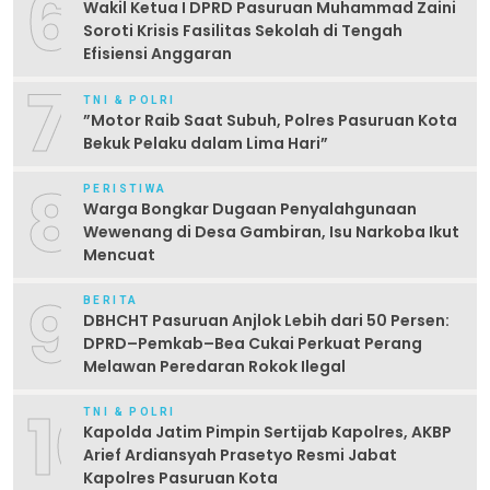
6
Wakil Ketua I DPRD Pasuruan Muhammad Zaini
Soroti Krisis Fasilitas Sekolah di Tengah
Efisiensi Anggaran
7
TNI & POLRI
‎”Motor Raib Saat Subuh, Polres Pasuruan Kota
Bekuk Pelaku dalam Lima Hari” ‎
8
PERISTIWA
Warga Bongkar Dugaan Penyalahgunaan
Wewenang di Desa Gambiran, Isu Narkoba Ikut
Mencuat
9
BERITA
DBHCHT Pasuruan Anjlok Lebih dari 50 Persen:
DPRD–Pemkab–Bea Cukai Perkuat Perang
Melawan Peredaran Rokok Ilegal
10
TNI & POLRI
Kapolda Jatim Pimpin Sertijab Kapolres, AKBP
Arief Ardiansyah Prasetyo Resmi Jabat
Kapolres Pasuruan Kota