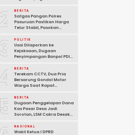
Ditangkap Polisi di
2
Pasuruan
BERITA
Satgas Pangan Polres
Pasuruan Pastikan Harga
Telur Stabil, Pasokan
Melimpah di Tengah
3
Kekhawatiran Fluktuasi
POLITIK
Usai Dilaporkan ke
Kejaksaan, Dugaan
Penyimpangan Banpol PDIP
Pasuruan Dinyatakan
4
Tuntas “6 Eks Ketua PAC
BERITA
Cabut Laporan”
Terekam CCTV, Dua Pria
Bersarung Gondol Motor
Warga Saat Rapat
Agustusan di Pasuruan
5
BERITA
Dugaan Penggelapan Dana
Kas Pasar Desa Jadi
Sorotan, LSM Cakra Desak
Polisi Bertindak Profesional
NASIONAL
Wakil Ketua I DPRD