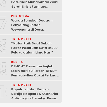
6
Pasuruan Muhammad Zaini
Soroti Krisis Fasilitas
Sekolah di Tengah Efisiensi
7
Anggaran
PERISTIWA
Warga Bongkar Dugaan
Penyalahgunaan
Wewenang di Desa
Gambiran, Isu Narkoba Ikut
8
Mencuat
TNI & POLRI
‎”Motor Raib Saat Subuh,
Polres Pasuruan Kota Bekuk
Pelaku dalam Lima Hari” ‎
9
BERITA
DBHCHT Pasuruan Anjlok
Lebih dari 50 Persen: DPRD–
Pemkab–Bea Cukai Perkuat
Perang Melawan Peredaran
10
Rokok Ilegal
TNI & POLRI
Kapolda Jatim Pimpin
Sertijab Kapolres, AKBP Arief
Ardiansyah Prasetyo Resmi
Jabat Kapolres Pasuruan