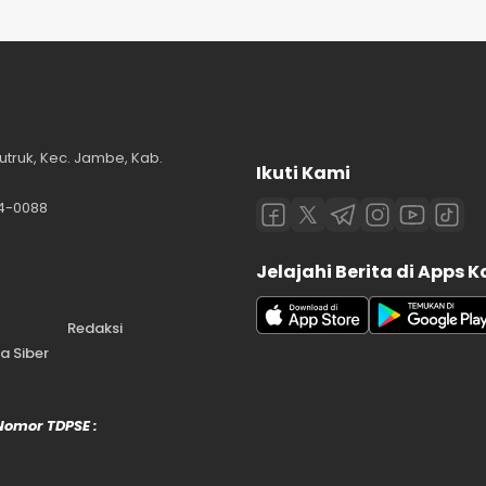
utruk, Kec. Jambe, Kab.
Ikuti Kami
84-0088
Jelajahi Berita di Apps 
Redaksi
 Siber
 Nomor TDPSE :