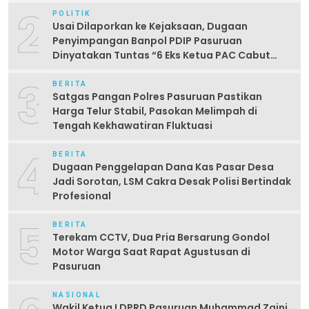
2
POLITIK
Usai Dilaporkan ke Kejaksaan, Dugaan
Penyimpangan Banpol PDIP Pasuruan
Dinyatakan Tuntas “6 Eks Ketua PAC Cabut
Laporan”
3
BERITA
Satgas Pangan Polres Pasuruan Pastikan
Harga Telur Stabil, Pasokan Melimpah di
Tengah Kekhawatiran Fluktuasi
4
BERITA
Dugaan Penggelapan Dana Kas Pasar Desa
Jadi Sorotan, LSM Cakra Desak Polisi Bertindak
Profesional
5
BERITA
Terekam CCTV, Dua Pria Bersarung Gondol
Motor Warga Saat Rapat Agustusan di
Pasuruan
NASIONAL
Wakil Ketua I DPRD Pasuruan Muhammad Zaini