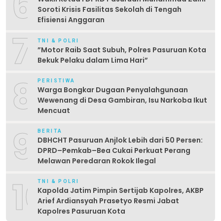
6
Soroti Krisis Fasilitas Sekolah di Tengah
Efisiensi Anggaran
7
TNI & POLRI
‎”Motor Raib Saat Subuh, Polres Pasuruan Kota
Bekuk Pelaku dalam Lima Hari” ‎
8
PERISTIWA
Warga Bongkar Dugaan Penyalahgunaan
Wewenang di Desa Gambiran, Isu Narkoba Ikut
Mencuat
9
BERITA
DBHCHT Pasuruan Anjlok Lebih dari 50 Persen:
DPRD–Pemkab–Bea Cukai Perkuat Perang
Melawan Peredaran Rokok Ilegal
10
TNI & POLRI
Kapolda Jatim Pimpin Sertijab Kapolres, AKBP
Arief Ardiansyah Prasetyo Resmi Jabat
Kapolres Pasuruan Kota