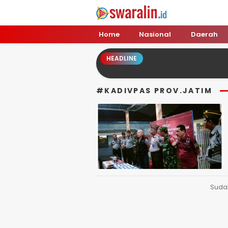
Swara Lin
Independent, Tajam & Profesional
Home
Nasional
Daerah
HEADLINE
#KADIVPAS PROV.JATIM
Suda