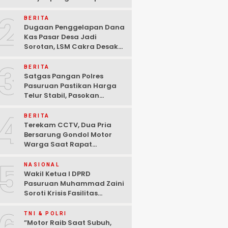
Pasuruan Dinyatakan
2
Tuntas “6 Eks Ketua PAC
BERITA
Cabut Laporan”
Dugaan Penggelapan Dana
Kas Pasar Desa Jadi
Sorotan, LSM Cakra Desak
Polisi Bertindak Profesional
3
BERITA
Satgas Pangan Polres
Pasuruan Pastikan Harga
Telur Stabil, Pasokan
Melimpah di Tengah
4
Kekhawatiran Fluktuasi
BERITA
Terekam CCTV, Dua Pria
Bersarung Gondol Motor
Warga Saat Rapat
Agustusan di Pasuruan
5
NASIONAL
Wakil Ketua I DPRD
Pasuruan Muhammad Zaini
Soroti Krisis Fasilitas
Sekolah di Tengah Efisiensi
Anggaran
TNI & POLRI
‎”Motor Raib Saat Subuh,