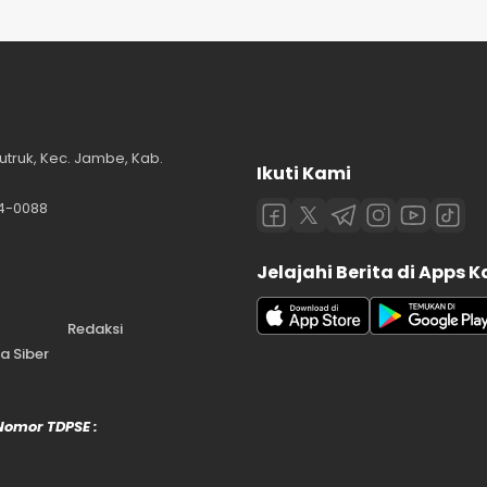
utruk, Kec. Jambe, Kab.
Ikuti Kami
84-0088
Jelajahi Berita di Apps 
Redaksi
 Siber
 Nomor TDPSE :