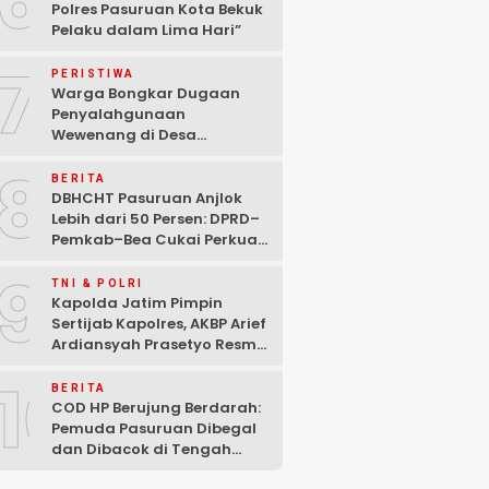
6
Polres Pasuruan Kota Bekuk
Pelaku dalam Lima Hari” ‎
7
PERISTIWA
Warga Bongkar Dugaan
Penyalahgunaan
Wewenang di Desa
Gambiran, Isu Narkoba Ikut
8
Mencuat
BERITA
DBHCHT Pasuruan Anjlok
Lebih dari 50 Persen: DPRD–
Pemkab–Bea Cukai Perkuat
Perang Melawan Peredaran
9
Rokok Ilegal
TNI & POLRI
Kapolda Jatim Pimpin
Sertijab Kapolres, AKBP Arief
Ardiansyah Prasetyo Resmi
Jabat Kapolres Pasuruan
10
Kota
BERITA
COD HP Berujung Berdarah:
Pemuda Pasuruan Dibegal
dan Dibacok di Tengah
Hutan Polisi Buru Tiga