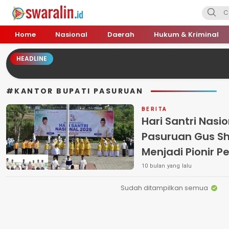
Swara Lin
Independent, Tajam & Profesional
Home
Nasional
Daerah
Hukum & Kriminal
HEADLINE
#KANTOR BUPATI PASURUAN
BERITA
Hari Santri Nasio
Pasuruan Gus Sh
Menjadi Pionir P
10 bulan yang lalu
Sudah ditampilkan semua