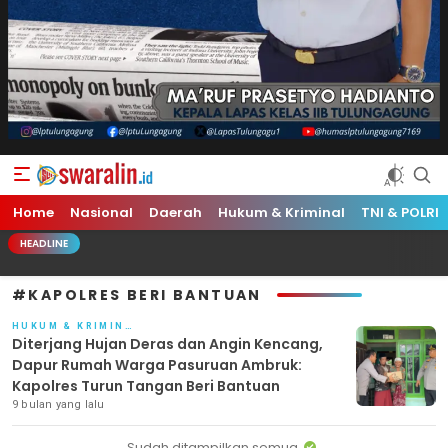
Swara Lin
Independent, Tajam & Profesional
Home
Nasional
Daerah
Hukum & Kriminal
TNI & POLRI
HEADLINE
#KAPOLRES BERI BANTUAN
HUKUM & KRIMINAL
Diterjang Hujan Deras dan Angin Kencang,
Dapur Rumah Warga Pasuruan Ambruk:
Kapolres Turun Tangan Beri Bantuan
9 bulan yang lalu
Sudah ditampilkan semua