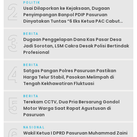
2
POLITIK
Usai Dilaporkan ke Kejaksaan, Dugaan
Penyimpangan Banpol PDIP Pasuruan
Dinyatakan Tuntas “6 Eks Ketua PAC Cabut
Laporan”
3
BERITA
Dugaan Penggelapan Dana Kas Pasar Desa
Jadi Sorotan, LSM Cakra Desak Polisi Bertindak
Profesional
4
BERITA
Satgas Pangan Polres Pasuruan Pastikan
Harga Telur Stabil, Pasokan Melimpah di
Tengah Kekhawatiran Fluktuasi
5
BERITA
Terekam CCTV, Dua Pria Bersarung Gondol
Motor Warga Saat Rapat Agustusan di
Pasuruan
NASIONAL
Wakil Ketua I DPRD Pasuruan Muhammad Zaini