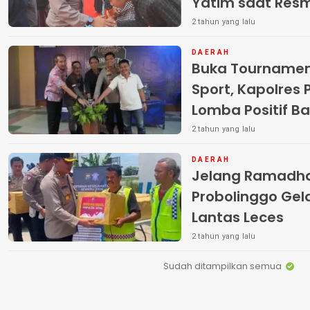
Yatim saat Resm
Kautsar
2 tahun yang lalu
DAERAH
Buka Tournament
Sport, Kapolres 
Lomba Positif B
2 tahun yang lalu
DAERAH
Jelang Ramadha
Probolinggo Gela
Lantas Leces
2 tahun yang lalu
Sudah ditampilkan semua