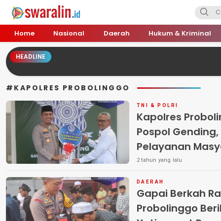
Swara Lin
Independent, Tajam & Profesional
Home
Nasional
Daerah
Hukum & Kriminal
HEADLINE
#KAPOLRES PROBOLINGGO
TNI & POLRI
Kapolres Probol
Pospol Gending,
Pelayanan Masy
Lebaran Idul Fitr
2 tahun yang lalu
DAERAH
Gapai Berkah R
Probolinggo Ber