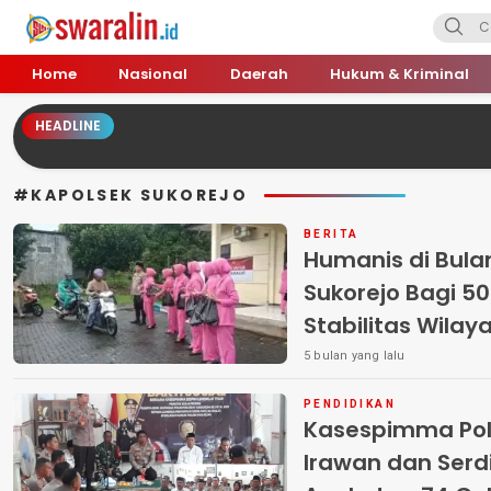
Swara Lin
Independent, Tajam & Profesional
Home
Nasional
Daerah
Hukum & Kriminal
HEADLINE
#KAPOLSEK SUKOREJO
BERITA
Humanis di Bulan
Sukorejo Bagi 50
Stabilitas Wilay
5 bulan yang lalu
PENDIDIKAN
Kasespimma Polr
Irawan dan Ser