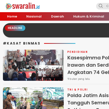
Swara Lin
Independent, Tajam & Profesional
Home
Nasional
Daerah
Hukum & Kriminal
HEADLINE
#KASAT BINMAS
PENDIDIKAN
Kasespimma Polr
Irawan dan Ser
Angkatan 74 Gela
Pasuruan, Sentu
9 bulan yang lalu
Piatu
TNI & POLRI
Polda Jatim Asi
Tangguh Semeru