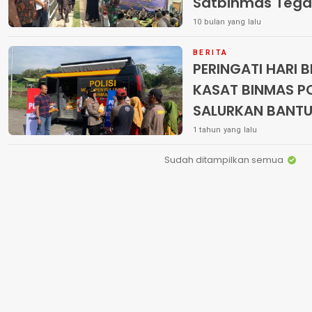
Satbinmas Tegas
Program di Desa
10 bulan yang lalu
BERITA
PERINGATI HARI 
KASAT BINMAS P
SALURKAN BANTU
PEMULUNG DI TP
1 tahun yang lalu
Sudah ditampilkan semua