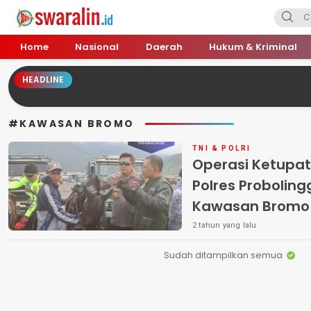
Swara Lin
Independent, Tajam & Profesional
Home
Nasional
Daerah
Hukum & Kriminal
HEADLINE
#KAWASAN BROMO
TNI & POLRI
Operasi Ketupa
Polres Probolingg
Kawasan Brom
2 tahun yang lalu
Sudah ditampilkan semua