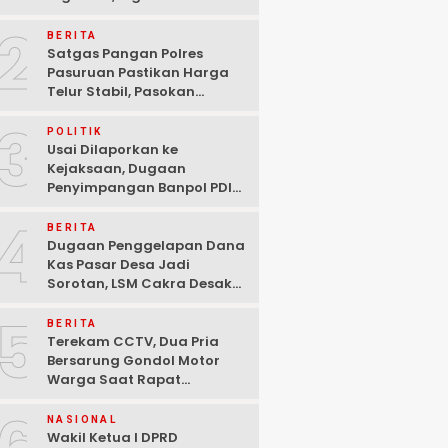
Ditangkap Polisi di
2
Pasuruan
BERITA
Satgas Pangan Polres
Pasuruan Pastikan Harga
Telur Stabil, Pasokan
Melimpah di Tengah
3
Kekhawatiran Fluktuasi
POLITIK
Usai Dilaporkan ke
Kejaksaan, Dugaan
Penyimpangan Banpol PDIP
Pasuruan Dinyatakan
4
Tuntas “6 Eks Ketua PAC
BERITA
Cabut Laporan”
Dugaan Penggelapan Dana
Kas Pasar Desa Jadi
Sorotan, LSM Cakra Desak
Polisi Bertindak Profesional
5
BERITA
Terekam CCTV, Dua Pria
Bersarung Gondol Motor
Warga Saat Rapat
Agustusan di Pasuruan
NASIONAL
Wakil Ketua I DPRD