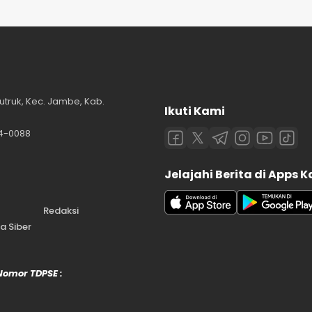
utruk, Kec. Jambe, Kab.
Ikuti Kami
84-0088
Jelajahi Berita di Apps 
Redaksi
 Siber
 Nomor TDPSE :