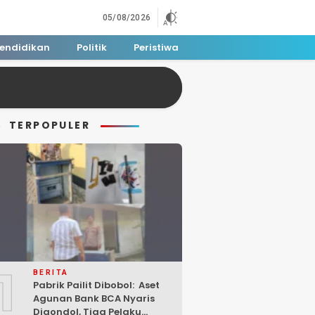
05/08/2026
endidikan
Politik
Peristiwa
TERPOPULER
1
BERITA
Pabrik Pailit Dibobol: Aset
Agunan Bank BCA Nyaris
Digondol, Tiga Pelaku