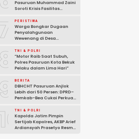
6
Pasuruan Muhammad Zaini
Soroti Krisis Fasilitas
Sekolah di Tengah Efisiensi
7
Anggaran
PERISTIWA
Warga Bongkar Dugaan
Penyalahgunaan
Wewenang di Desa
Gambiran, Isu Narkoba Ikut
8
Mencuat
TNI & POLRI
‎”Motor Raib Saat Subuh,
Polres Pasuruan Kota Bekuk
Pelaku dalam Lima Hari” ‎
9
BERITA
DBHCHT Pasuruan Anjlok
Lebih dari 50 Persen: DPRD–
Pemkab–Bea Cukai Perkuat
Perang Melawan Peredaran
10
Rokok Ilegal
TNI & POLRI
Kapolda Jatim Pimpin
Sertijab Kapolres, AKBP Arief
Ardiansyah Prasetyo Resmi
Jabat Kapolres Pasuruan