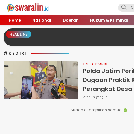
Swara Lin
Independent, Tajam & Profesional
Home
Nasional
Daerah
Hukum & Kriminal
HEADLINE
#KEDIRI
TNI & POLRI
Polda Jatim Peri
Dugaan Praktik 
Perangkat Desa d
2 tahun yang lalu
Sudah ditampilkan semua