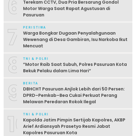
6
Terekam CCTV, Dua Pria Bersarung Gondol
Motor Warga Saat Rapat Agustusan di
Pasuruan
7
PERISTIWA
Warga Bongkar Dugaan Penyalahgunaan
Wewenang di Desa Gambiran, Isu Narkoba Ikut
Mencuat
8
TNI & POLRI
‎”Motor Raib Saat Subuh, Polres Pasuruan Kota
Bekuk Pelaku dalam Lima Hari” ‎
9
BERITA
DBHCHT Pasuruan Anjlok Lebih dari 50 Persen:
DPRD–Pemkab–Bea Cukai Perkuat Perang
Melawan Peredaran Rokok Ilegal
10
TNI & POLRI
Kapolda Jatim Pimpin Sertijab Kapolres, AKBP
Arief Ardiansyah Prasetyo Resmi Jabat
Kapolres Pasuruan Kota