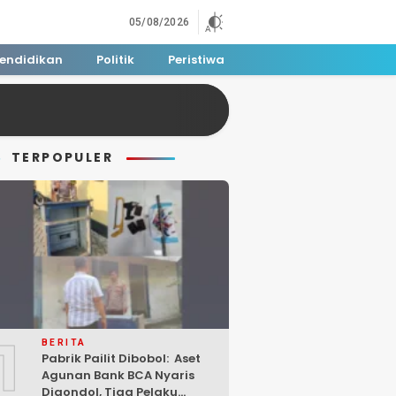
05/08/2026
endidikan
Politik
Peristiwa
TERPOPULER
1
BERITA
Pabrik Pailit Dibobol: Aset
Agunan Bank BCA Nyaris
Digondol, Tiga Pelaku