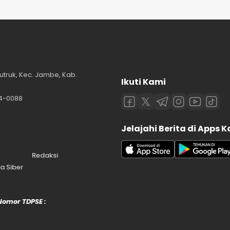
utruk, Kec. Jambe, Kab.
Ikuti Kami
84-0088
Jelajahi Berita di Apps 
Redaksi
 Siber
 Nomor TDPSE :