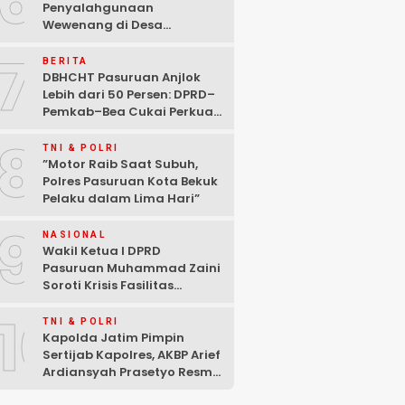
6
Penyalahgunaan
Wewenang di Desa
Gambiran, Isu Narkoba Ikut
7
Mencuat
BERITA
DBHCHT Pasuruan Anjlok
Lebih dari 50 Persen: DPRD–
Pemkab–Bea Cukai Perkuat
Perang Melawan Peredaran
8
Rokok Ilegal
TNI & POLRI
‎”Motor Raib Saat Subuh,
Polres Pasuruan Kota Bekuk
Pelaku dalam Lima Hari” ‎
9
NASIONAL
Wakil Ketua I DPRD
Pasuruan Muhammad Zaini
Soroti Krisis Fasilitas
Sekolah di Tengah Efisiensi
10
Anggaran
TNI & POLRI
Kapolda Jatim Pimpin
Sertijab Kapolres, AKBP Arief
Ardiansyah Prasetyo Resmi
Jabat Kapolres Pasuruan