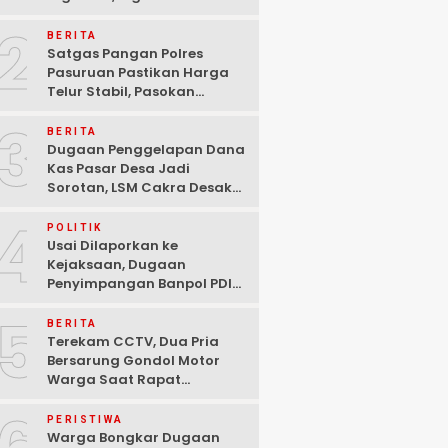
Ditangkap Polisi di
2
Pasuruan
BERITA
Satgas Pangan Polres
Pasuruan Pastikan Harga
Telur Stabil, Pasokan
Melimpah di Tengah
3
Kekhawatiran Fluktuasi
BERITA
Dugaan Penggelapan Dana
Kas Pasar Desa Jadi
Sorotan, LSM Cakra Desak
Polisi Bertindak Profesional
4
POLITIK
Usai Dilaporkan ke
Kejaksaan, Dugaan
Penyimpangan Banpol PDIP
Pasuruan Dinyatakan
5
Tuntas “6 Eks Ketua PAC
BERITA
Cabut Laporan”
Terekam CCTV, Dua Pria
Bersarung Gondol Motor
Warga Saat Rapat
Agustusan di Pasuruan
PERISTIWA
Warga Bongkar Dugaan