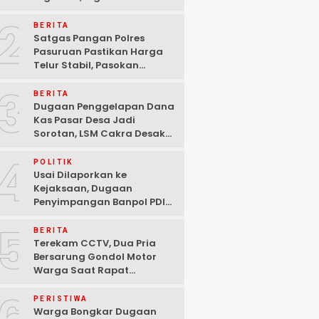
Ditangkap Polisi di
2
Pasuruan
BERITA
Satgas Pangan Polres
Pasuruan Pastikan Harga
Telur Stabil, Pasokan
Melimpah di Tengah
3
Kekhawatiran Fluktuasi
BERITA
Dugaan Penggelapan Dana
Kas Pasar Desa Jadi
Sorotan, LSM Cakra Desak
Polisi Bertindak Profesional
4
POLITIK
Usai Dilaporkan ke
Kejaksaan, Dugaan
Penyimpangan Banpol PDIP
Pasuruan Dinyatakan
5
Tuntas “6 Eks Ketua PAC
BERITA
Cabut Laporan”
Terekam CCTV, Dua Pria
Bersarung Gondol Motor
Warga Saat Rapat
Agustusan di Pasuruan
PERISTIWA
Warga Bongkar Dugaan