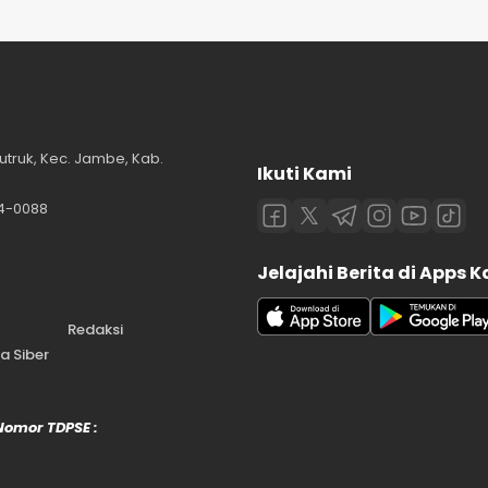
utruk, Kec. Jambe, Kab.
Ikuti Kami
84-0088
Jelajahi Berita di Apps 
Redaksi
 Siber
 Nomor TDPSE :