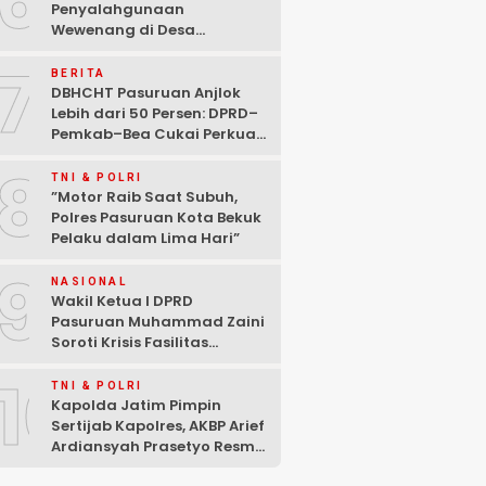
6
Penyalahgunaan
Wewenang di Desa
Gambiran, Isu Narkoba Ikut
7
Mencuat
BERITA
DBHCHT Pasuruan Anjlok
Lebih dari 50 Persen: DPRD–
Pemkab–Bea Cukai Perkuat
Perang Melawan Peredaran
8
Rokok Ilegal
TNI & POLRI
‎”Motor Raib Saat Subuh,
Polres Pasuruan Kota Bekuk
Pelaku dalam Lima Hari” ‎
9
NASIONAL
Wakil Ketua I DPRD
Pasuruan Muhammad Zaini
Soroti Krisis Fasilitas
Sekolah di Tengah Efisiensi
10
Anggaran
TNI & POLRI
Kapolda Jatim Pimpin
Sertijab Kapolres, AKBP Arief
Ardiansyah Prasetyo Resmi
Jabat Kapolres Pasuruan