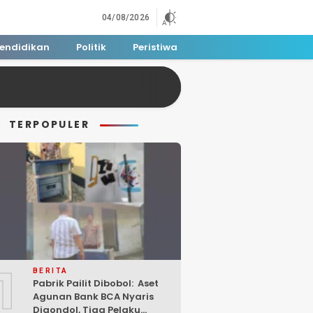
04/08/2026
endidikan
Politik
Peristiwa
TERPOPULER
1
BERITA
Pabrik Pailit Dibobol: Aset
Agunan Bank BCA Nyaris
Digondol, Tiga Pelaku