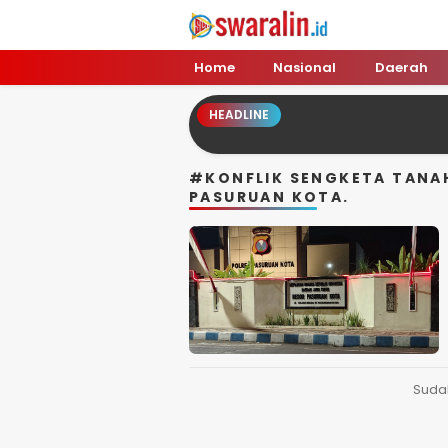
Swara Lin
Independent, Tajam & Profesional
Home
Nasional
Daerah
HEADLINE
#KONFLIK SENGKETA TANAH
PASURUAN KOTA.
Suda