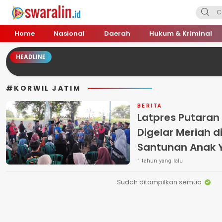
Swara Lin
Independent, Tajam & Profesional
Home
Nasional
Daerah
Hukum & Kriminal
HEADLINE
#KORWIL JATIM
BERITA
Latpres Putaran
Digelar Meriah d
Santunan Anak 
1 tahun yang lalu
Sudah ditampilkan semua