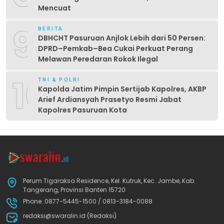
Mencuat
9
BERITA
DBHCHT Pasuruan Anjlok Lebih dari 50 Persen:
DPRD–Pemkab–Bea Cukai Perkuat Perang
Melawan Peredaran Rokok Ilegal
10
TNI & POLRI
Kapolda Jatim Pimpin Sertijab Kapolres, AKBP
Arief Ardiansyah Prasetyo Resmi Jabat
Kapolres Pasuruan Kota
Perum Tigaraksa Residence, Kel. Kutruk, Kec. Jambe, Kab.
Tangerang, Provinsi Banten 15720
Phone: 0877-5445-1500 / 0813-3184-0088
redaksi@swaralin.id (Redaksi)