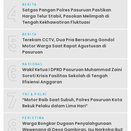
4
BERITA
Satgas Pangan Polres Pasuruan Pastikan
Harga Telur Stabil, Pasokan Melimpah di
Tengah Kekhawatiran Fluktuasi
5
BERITA
Terekam CCTV, Dua Pria Bersarung Gondol
Motor Warga Saat Rapat Agustusan di
Pasuruan
6
NASIONAL
Wakil Ketua I DPRD Pasuruan Muhammad Zaini
Soroti Krisis Fasilitas Sekolah di Tengah
Efisiensi Anggaran
7
TNI & POLRI
‎”Motor Raib Saat Subuh, Polres Pasuruan Kota
Bekuk Pelaku dalam Lima Hari” ‎
8
PERISTIWA
Warga Bongkar Dugaan Penyalahgunaan
Wewenang di Desa Gambiran, Isu Narkoba Ikut