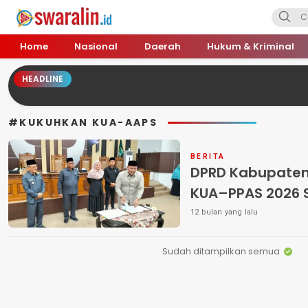
Swara Lin
Independent, Tajam & Profesional
Home
Nasional
Daerah
Hukum & Kriminal
HEADLINE
#KUKUHKAN KUA-AAPS
BERITA
DPRD Kabupaten
KUA–PPAS 2026 Se
12 bulan yang lalu
Sudah ditampilkan semua