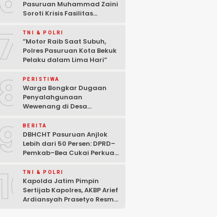
6
Pasuruan Muhammad Zaini
Soroti Krisis Fasilitas
Sekolah di Tengah Efisiensi
7
Anggaran
TNI & POLRI
‎”Motor Raib Saat Subuh,
Polres Pasuruan Kota Bekuk
Pelaku dalam Lima Hari” ‎
8
PERISTIWA
Warga Bongkar Dugaan
Penyalahgunaan
Wewenang di Desa
Gambiran, Isu Narkoba Ikut
9
Mencuat
BERITA
DBHCHT Pasuruan Anjlok
Lebih dari 50 Persen: DPRD–
Pemkab–Bea Cukai Perkuat
Perang Melawan Peredaran
10
Rokok Ilegal
TNI & POLRI
Kapolda Jatim Pimpin
Sertijab Kapolres, AKBP Arief
Ardiansyah Prasetyo Resmi
Jabat Kapolres Pasuruan