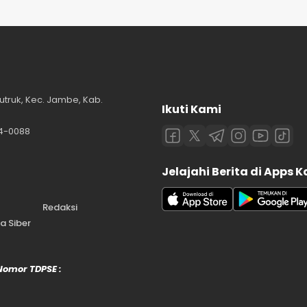
utruk, Kec. Jambe, Kab.
Ikuti Kami
84-0088
Jelajahi Berita di Apps 
Redaksi
 Siber
 Nomor TDPSE :