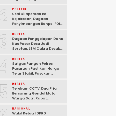
Ditangkap Polisi di
2
Pasuruan
POLITIK
Usai Dilaporkan ke
Kejaksaan, Dugaan
Penyimpangan Banpol PDIP
Pasuruan Dinyatakan
3
Tuntas “6 Eks Ketua PAC
BERITA
Cabut Laporan”
Dugaan Penggelapan Dana
Kas Pasar Desa Jadi
Sorotan, LSM Cakra Desak
Polisi Bertindak Profesional
4
BERITA
Satgas Pangan Polres
Pasuruan Pastikan Harga
Telur Stabil, Pasokan
Melimpah di Tengah
5
Kekhawatiran Fluktuasi
BERITA
Terekam CCTV, Dua Pria
Bersarung Gondol Motor
Warga Saat Rapat
Agustusan di Pasuruan
NASIONAL
Wakil Ketua I DPRD