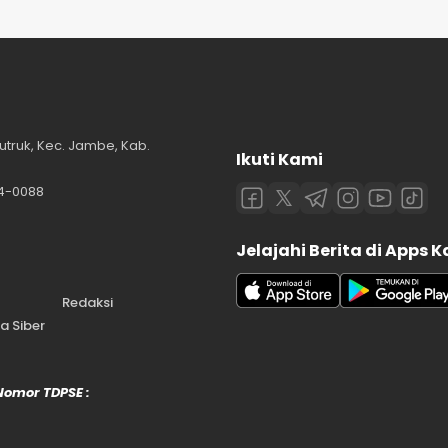
utruk, Kec. Jambe, Kab.
Ikuti Kami
84-0088
Jelajahi Berita di Apps 
Redaksi
 Siber
 Nomor TDPSE :