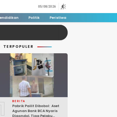
05/08/2026
endidikan
Politik
Peristiwa
TERPOPULER
1
BERITA
Pabrik Pailit Dibobol: Aset
Agunan Bank BCA Nyaris
Digondol, Tiga Pelaku