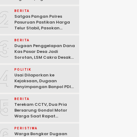
Ditangkap Polisi di
2
Pasuruan
BERITA
Satgas Pangan Polres
Pasuruan Pastikan Harga
Telur Stabil, Pasokan
Melimpah di Tengah
3
Kekhawatiran Fluktuasi
BERITA
Dugaan Penggelapan Dana
Kas Pasar Desa Jadi
Sorotan, LSM Cakra Desak
Polisi Bertindak Profesional
4
POLITIK
Usai Dilaporkan ke
Kejaksaan, Dugaan
Penyimpangan Banpol PDIP
Pasuruan Dinyatakan
5
Tuntas “6 Eks Ketua PAC
BERITA
Cabut Laporan”
Terekam CCTV, Dua Pria
Bersarung Gondol Motor
Warga Saat Rapat
Agustusan di Pasuruan
PERISTIWA
Warga Bongkar Dugaan