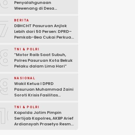
6
Penyalahgunaan
Wewenang di Desa
Gambiran, Isu Narkoba Ikut
7
Mencuat
BERITA
DBHCHT Pasuruan Anjlok
Lebih dari 50 Persen: DPRD–
Pemkab–Bea Cukai Perkuat
Perang Melawan Peredaran
8
Rokok Ilegal
TNI & POLRI
‎”Motor Raib Saat Subuh,
Polres Pasuruan Kota Bekuk
Pelaku dalam Lima Hari” ‎
9
NASIONAL
Wakil Ketua I DPRD
Pasuruan Muhammad Zaini
Soroti Krisis Fasilitas
Sekolah di Tengah Efisiensi
10
Anggaran
TNI & POLRI
Kapolda Jatim Pimpin
Sertijab Kapolres, AKBP Arief
Ardiansyah Prasetyo Resmi
Jabat Kapolres Pasuruan