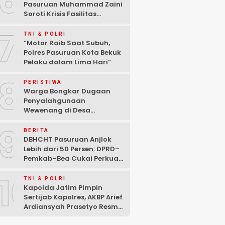
6
Pasuruan Muhammad Zaini
Soroti Krisis Fasilitas
Sekolah di Tengah Efisiensi
7
Anggaran
TNI & POLRI
‎”Motor Raib Saat Subuh,
Polres Pasuruan Kota Bekuk
Pelaku dalam Lima Hari” ‎
8
PERISTIWA
Warga Bongkar Dugaan
Penyalahgunaan
Wewenang di Desa
Gambiran, Isu Narkoba Ikut
9
Mencuat
BERITA
DBHCHT Pasuruan Anjlok
Lebih dari 50 Persen: DPRD–
Pemkab–Bea Cukai Perkuat
Perang Melawan Peredaran
10
Rokok Ilegal
TNI & POLRI
Kapolda Jatim Pimpin
Sertijab Kapolres, AKBP Arief
Ardiansyah Prasetyo Resmi
Jabat Kapolres Pasuruan