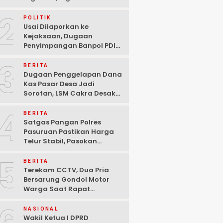
Ditangkap Polisi di
2
Pasuruan
POLITIK
Usai Dilaporkan ke
Kejaksaan, Dugaan
Penyimpangan Banpol PDIP
Pasuruan Dinyatakan
3
Tuntas “6 Eks Ketua PAC
BERITA
Cabut Laporan”
Dugaan Penggelapan Dana
Kas Pasar Desa Jadi
Sorotan, LSM Cakra Desak
Polisi Bertindak Profesional
4
BERITA
Satgas Pangan Polres
Pasuruan Pastikan Harga
Telur Stabil, Pasokan
Melimpah di Tengah
5
Kekhawatiran Fluktuasi
BERITA
Terekam CCTV, Dua Pria
Bersarung Gondol Motor
Warga Saat Rapat
Agustusan di Pasuruan
NASIONAL
Wakil Ketua I DPRD