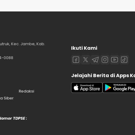
utruk, Kec. Jambe, Kab.
Ikuti Kami
84-0088
Jelajahi Berita di Apps 
Redaksi
 Siber
 Nomor TDPSE :