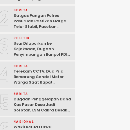
Ditangkap Polisi di
2
Pasuruan
BERITA
Satgas Pangan Polres
Pasuruan Pastikan Harga
Telur Stabil, Pasokan
Melimpah di Tengah
3
Kekhawatiran Fluktuasi
POLITIK
Usai Dilaporkan ke
Kejaksaan, Dugaan
Penyimpangan Banpol PDIP
Pasuruan Dinyatakan
4
Tuntas “6 Eks Ketua PAC
BERITA
Cabut Laporan”
Terekam CCTV, Dua Pria
Bersarung Gondol Motor
Warga Saat Rapat
Agustusan di Pasuruan
5
BERITA
Dugaan Penggelapan Dana
Kas Pasar Desa Jadi
Sorotan, LSM Cakra Desak
Polisi Bertindak Profesional
NASIONAL
Wakil Ketua I DPRD