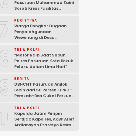
6
Pasuruan Muhammad Zaini
Soroti Krisis Fasilitas
Sekolah di Tengah Efisiensi
7
Anggaran
PERISTIWA
Warga Bongkar Dugaan
Penyalahgunaan
Wewenang di Desa
Gambiran, Isu Narkoba Ikut
8
Mencuat
TNI & POLRI
‎”Motor Raib Saat Subuh,
Polres Pasuruan Kota Bekuk
Pelaku dalam Lima Hari” ‎
9
BERITA
DBHCHT Pasuruan Anjlok
Lebih dari 50 Persen: DPRD–
Pemkab–Bea Cukai Perkuat
Perang Melawan Peredaran
10
Rokok Ilegal
TNI & POLRI
Kapolda Jatim Pimpin
Sertijab Kapolres, AKBP Arief
Ardiansyah Prasetyo Resmi
Jabat Kapolres Pasuruan