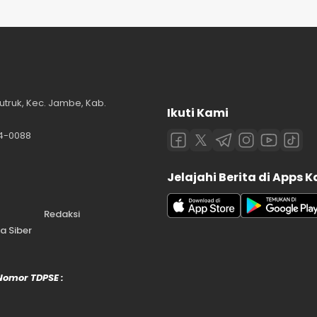
utruk, Kec. Jambe, Kab.
Ikuti Kami
84-0088
Jelajahi Berita di Apps 
Redaksi
 Siber
 Nomor TDPSE :