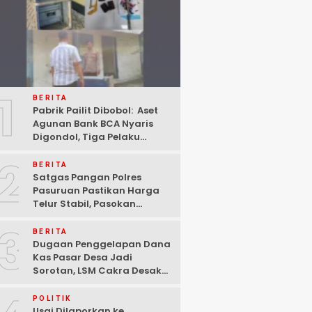
1
BERITA
Pabrik Pailit Dibobol: Aset
Agunan Bank BCA Nyaris
Digondol, Tiga Pelaku
Ditangkap Polisi di
2
Pasuruan
BERITA
Satgas Pangan Polres
Pasuruan Pastikan Harga
Telur Stabil, Pasokan
Melimpah di Tengah
3
Kekhawatiran Fluktuasi
BERITA
Dugaan Penggelapan Dana
Kas Pasar Desa Jadi
Sorotan, LSM Cakra Desak
Polisi Bertindak Profesional
POLITIK
Usai Dilaporkan ke