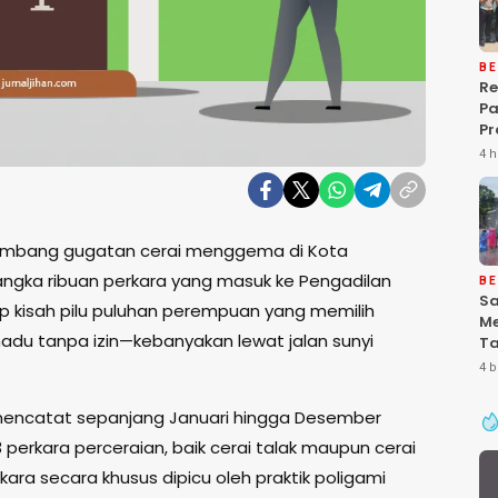
BE
Re
P
Pr
Ke
4 h
Pa
Gr
Pe
Ba
mbang gugatan cerai menggema di Kota
“P
De
 angka ribuan perkara yang masuk ke Pengadilan
BE
Sa
p kisah pilu puluhan perempuan yang memilih
Me
adu tanpa izin—kebanyakan lewat jalan sunyi
Ta
Pa
4 b
Ke
Se
, mencatat sepanjang Januari hingga Desember
perkara perceraian, baik cerai talak maupun cerai
kara secara khusus dipicu oleh praktik poligami