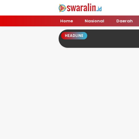
Swara Lin
Independent, Tajam & Profesional
Home
Nasional
Daerah
HEADLINE