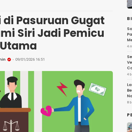
i di Pasuruan Gugat
B
ami Siri Jadi Pemicu
Sa
Pa
Me
Utama
Fl
4 
Se
min
09/01/2026 16:51
Ve
Ca
4 b
La
Be
No
Hi
8 b
P