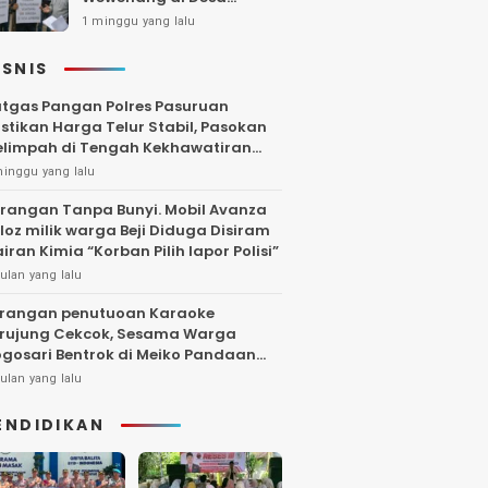
Gambiran, Isu Narkoba
1 minggu yang lalu
Ikut Mencuat
ISNIS
tgas Pangan Polres Pasuruan
stikan Harga Telur Stabil, Pasokan
limpah di Tengah Kekhawatiran
uktuasi
minggu yang lalu
rangan Tanpa Bunyi. Mobil Avanza
loz milik warga Beji Diduga Disiram
iran Kimia “Korban Pilih lapor Polisi”
ulan yang lalu
rangan penutuoan Karaoke
rujung Cekcok, Sesama Warga
gosari Bentrok di Meiko Pandaan
ngga Larut Malam
ulan yang lalu
ENDIDIKAN