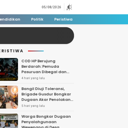
05/08/2026
endidikan
Politik
Peristiwa
ERISTIWA
COD HP Berujung
Berdarah: Pemuda
Pasuruan Dibegal dan
Dibacok di Tengah Hutan
4 hari yang lalu
Polisi Buru Tiga Pelaku
Bangil Diuji Toleransi,
Brigade Gusdur Bongkar
Dugaan Akar Penolakan
Tempat Ibadah
5 hari yang lalu
Warga Bongkar Dugaan
Penyalahgunaan
Wewenang di Desa