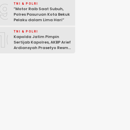
9
Rokok Ilegal
TNI & POLRI
‎”Motor Raib Saat Subuh,
Polres Pasuruan Kota Bekuk
Pelaku dalam Lima Hari” ‎
10
TNI & POLRI
Kapolda Jatim Pimpin
Sertijab Kapolres, AKBP Arief
Ardiansyah Prasetyo Resmi
Jabat Kapolres Pasuruan
Kota