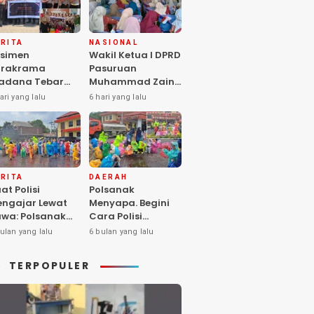
RITA
NASIONAL
simen
Wakil Ketua I DPRD
arakrama
Pasuruan
adana Tebar
Muhammad Zaini
pedulian di
Soroti Krisis
ari yang lalu
6 hari yang lalu
nti Asuhan
Fasilitas Sekolah
iya Balita SYD,
di Tengah Efisiensi
luk Hangat
Anggaran
lita Terlantar
OLRI Hadir
ngan Hati”
RITA
DAERAH
at Polisi
Polsanak
ngajar Lewat
Menyapa. Begini
wa: Polsanak
Cara Polisi
suruan Sentuh
Mendekatkan
ulan yang lalu
6 bulan yang lalu
sadaran Anak
Keselamatan
jak Dini
kepada Generasi
TERPOPULER
Sejak Usia Dini