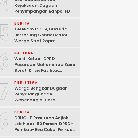
4
Kejaksaan, Dugaan
Penyimpangan Banpol PDIP
Pasuruan Dinyatakan
5
Tuntas “6 Eks Ketua PAC
BERITA
Cabut Laporan”
Terekam CCTV, Dua Pria
Bersarung Gondol Motor
Warga Saat Rapat
Agustusan di Pasuruan
6
NASIONAL
Wakil Ketua I DPRD
Pasuruan Muhammad Zaini
Soroti Krisis Fasilitas
Sekolah di Tengah Efisiensi
7
Anggaran
PERISTIWA
Warga Bongkar Dugaan
Penyalahgunaan
Wewenang di Desa
Gambiran, Isu Narkoba Ikut
8
Mencuat
BERITA
DBHCHT Pasuruan Anjlok
Lebih dari 50 Persen: DPRD–
Pemkab–Bea Cukai Perkuat
Perang Melawan Peredaran