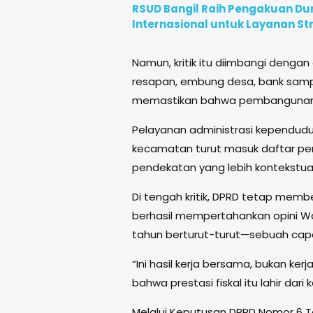
RSUD Bangil Raih Pengakuan D
Internasional untuk Layanan St
Namun, kritik itu diimbangi denga
resapan, embung desa, bank sampah
memastikan bahwa pembangunan ta
Pelayanan administrasi kependudu
kecamatan turut masuk daftar p
pendekatan yang lebih kontekstua
Di tengah kritik, DPRD tetap mem
berhasil mempertahankan opini Wa
tahun berturut-turut—sebuah capa
“Ini hasil kerja bersama, bukan ker
bahwa prestasi fiskal itu lahir dari 
Melalui Keputusan DPRD Nomor 6 T