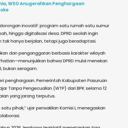
unia, WSO Anugerahkan Penghargaan
roke
n dorongan inovatif: program satu rumah satu sumur
, hingga digitalisasi desa. DPRD seolah ingin
k hanya berjalan, tetapi juga beradaptasi.
kan dan penganggaran berbasis karakter wilayah
erhatian—menunjukkan bahwa DPRD mulai menekan
l, bukan seragam.
beri penghargaan. Pemerintah Kabupaten Pasuruan
jar Tanpa Pengecualian (WTP) dari BPK selama 12
ian yang jarang terputus.
ja satu pihak,” ujar perwakilan Komisi I, menegaskan
kolaborasi.
ahun 2026, lembaga legislatif menetapkan tiga