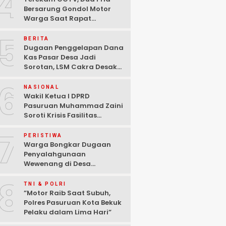
4
Bersarung Gondol Motor
Warga Saat Rapat
Agustusan di Pasuruan
5
BERITA
Dugaan Penggelapan Dana
Kas Pasar Desa Jadi
Sorotan, LSM Cakra Desak
Polisi Bertindak Profesional
6
NASIONAL
Wakil Ketua I DPRD
Pasuruan Muhammad Zaini
Soroti Krisis Fasilitas
Sekolah di Tengah Efisiensi
7
Anggaran
PERISTIWA
Warga Bongkar Dugaan
Penyalahgunaan
Wewenang di Desa
Gambiran, Isu Narkoba Ikut
8
Mencuat
TNI & POLRI
‎”Motor Raib Saat Subuh,
Polres Pasuruan Kota Bekuk
Pelaku dalam Lima Hari” ‎