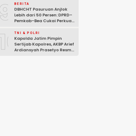
9
BERITA
DBHCHT Pasuruan Anjlok
Lebih dari 50 Persen: DPRD–
Pemkab–Bea Cukai Perkuat
Perang Melawan Peredaran
10
Rokok Ilegal
TNI & POLRI
Kapolda Jatim Pimpin
Sertijab Kapolres, AKBP Arief
Ardiansyah Prasetyo Resmi
Jabat Kapolres Pasuruan
Kota