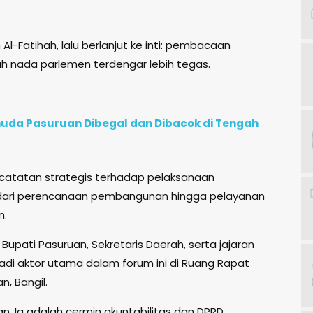
-Fatihah, lalu berlanjut ke inti: pembacaan
lah nada parlemen terdengar lebih tegas.
uda Pasuruan Dibegal dan Dibacok di Tengah
atatan strategis terhadap pelaksanaan
 dari perencanaan pembangunan hingga pelayanan
n.
upati Pasuruan, Sekretaris Daerah, serta jajaran
adi aktor utama dalam forum ini di Ruang Rapat
, Bangil.
n. Ia adalah cermin akuntabilitas dan DPRD