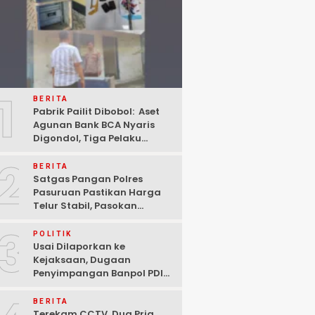
1
BERITA
Pabrik Pailit Dibobol: Aset
Agunan Bank BCA Nyaris
Digondol, Tiga Pelaku
Ditangkap Polisi di
2
Pasuruan
BERITA
Satgas Pangan Polres
Pasuruan Pastikan Harga
Telur Stabil, Pasokan
Melimpah di Tengah
3
Kekhawatiran Fluktuasi
POLITIK
Usai Dilaporkan ke
Kejaksaan, Dugaan
Penyimpangan Banpol PDIP
Pasuruan Dinyatakan
Tuntas “6 Eks Ketua PAC
BERITA
Cabut Laporan”
Terekam CCTV, Dua Pria