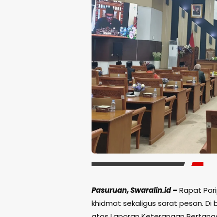
Pasuruan, Swaralin.id –
Rapat Par
khidmat sekaligus sarat pesan. D
atas Laporan Keterangan Pertang