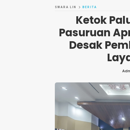
SWARA LIN
BERITA
Ketok Pal
Pasuruan Apr
Desak Pem
Lay
Ad