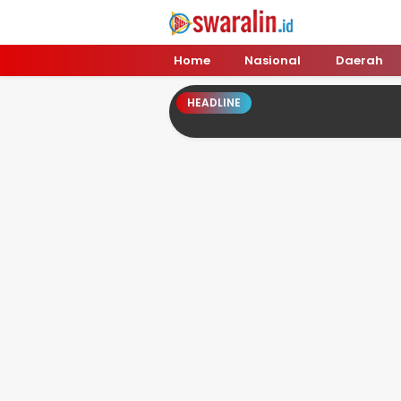
Swara Lin
Independent, Tajam & Profesional
Home
Nasional
Daerah
HEADLINE