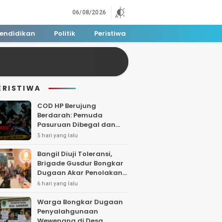
06/08/2026
endidikan
Politik
Peristiwa
ERISTIWA
COD HP Berujung
Berdarah: Pemuda
Pasuruan Dibegal dan
Dibacok di Tengah Hutan
5 hari yang lalu
Polisi Buru Tiga Pelaku
Bangil Diuji Toleransi,
Brigade Gusdur Bongkar
Dugaan Akar Penolakan
Tempat Ibadah
6 hari yang lalu
Warga Bongkar Dugaan
Penyalahgunaan
Wewenang di Desa