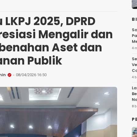
u LKPJ 2025, DPRD
B
esiasi Mengalir dan
Sa
Pa
Me
benahan Aset dan
Fl
4 
anan Publik
Se
Ve
Ca
min
08/04/2026 16:50
4 b
La
Be
No
Hi
8 b
P