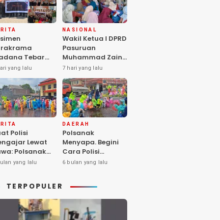
RITA
NASIONAL
simen
Wakil Ketua I DPRD
arakrama
Pasuruan
adana Tebar
Muhammad Zaini
pedulian di
Soroti Krisis
ari yang lalu
7 hari yang lalu
nti Asuhan
Fasilitas Sekolah
iya Balita SYD,
di Tengah Efisiensi
luk Hangat
Anggaran
lita Terlantar
OLRI Hadir
ngan Hati”
RITA
DAERAH
at Polisi
Polsanak
ngajar Lewat
Menyapa. Begini
wa: Polsanak
Cara Polisi
suruan Sentuh
Mendekatkan
ulan yang lalu
6 bulan yang lalu
sadaran Anak
Keselamatan
jak Dini
kepada Generasi
TERPOPULER
Sejak Usia Dini