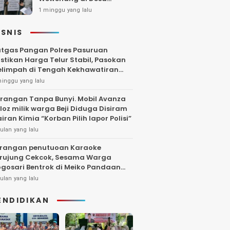
Gambiran, Isu Narkoba
1 minggu yang lalu
Ikut Mencuat
ISNIS
tgas Pangan Polres Pasuruan
stikan Harga Telur Stabil, Pasokan
limpah di Tengah Kekhawatiran
uktuasi
minggu yang lalu
rangan Tanpa Bunyi. Mobil Avanza
loz milik warga Beji Diduga Disiram
iran Kimia “Korban Pilih lapor Polisi”
ulan yang lalu
rangan penutuoan Karaoke
rujung Cekcok, Sesama Warga
gosari Bentrok di Meiko Pandaan
ngga Larut Malam
ulan yang lalu
ENDIDIKAN