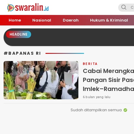
Swara Lin
Independent, Tajam & Profesional
Home
Nasional
Daerah
Hukum & Kriminal
HEADLINE
#BAPANAS RI
BERITA
Cabai Merangkak
Pangan Sisir Pasar Ba
Imlek–Ramadha
Diduga Mainkan D
6 bulan yang lalu
Sudah ditampilkan semua