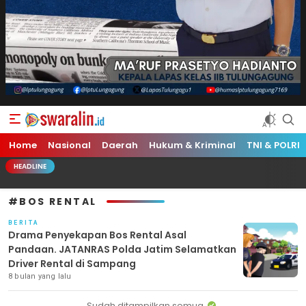
Swara Lin
Independent, Tajam & Profesional
Home
Nasional
Daerah
Hukum & Kriminal
TNI & POLRI
HEADLINE
#BOS RENTAL
BERITA
Drama Penyekapan Bos Rental Asal
Pandaan. JATANRAS Polda Jatim Selamatkan
Driver Rental di Sampang
8 bulan yang lalu
Sudah ditampilkan semua