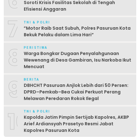
6
Soroti Krisis Fasilitas Sekolah di Tengah
Efisiensi Anggaran
7
TNI & POLRI
‎”Motor Raib Saat Subuh, Polres Pasuruan Kota
Bekuk Pelaku dalam Lima Hari” ‎
8
PERISTIWA
Warga Bongkar Dugaan Penyalahgunaan
Wewenang di Desa Gambiran, Isu Narkoba Ikut
Mencuat
9
BERITA
DBHCHT Pasuruan Anjlok Lebih dari 50 Persen:
DPRD–Pemkab–Bea Cukai Perkuat Perang
Melawan Peredaran Rokok Ilegal
10
TNI & POLRI
Kapolda Jatim Pimpin Sertijab Kapolres, AKBP
Arief Ardiansyah Prasetyo Resmi Jabat
Kapolres Pasuruan Kota