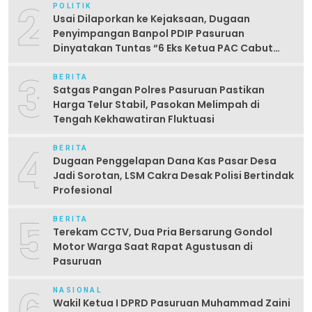
2
POLITIK
Usai Dilaporkan ke Kejaksaan, Dugaan
Penyimpangan Banpol PDIP Pasuruan
Dinyatakan Tuntas “6 Eks Ketua PAC Cabut
Laporan”
3
BERITA
Satgas Pangan Polres Pasuruan Pastikan
Harga Telur Stabil, Pasokan Melimpah di
Tengah Kekhawatiran Fluktuasi
4
BERITA
Dugaan Penggelapan Dana Kas Pasar Desa
Jadi Sorotan, LSM Cakra Desak Polisi Bertindak
Profesional
5
BERITA
Terekam CCTV, Dua Pria Bersarung Gondol
Motor Warga Saat Rapat Agustusan di
Pasuruan
NASIONAL
Wakil Ketua I DPRD Pasuruan Muhammad Zaini