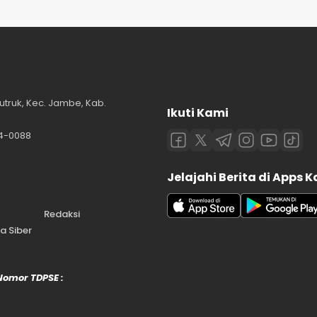
utruk, Kec. Jambe, Kab.
Ikuti Kami
84-0088
Jelajahi Berita di Apps 
Redaksi
 Siber
 Nomor TDPSE :