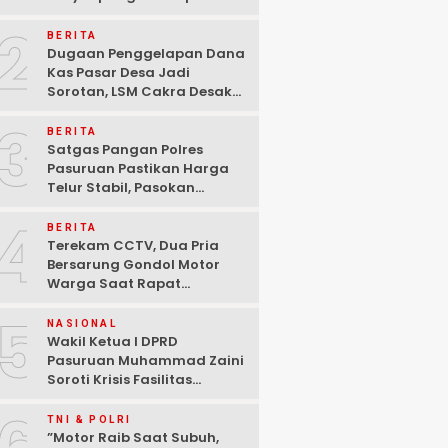
Pasuruan Dinyatakan
2
Tuntas “6 Eks Ketua PAC
BERITA
Cabut Laporan”
Dugaan Penggelapan Dana
Kas Pasar Desa Jadi
Sorotan, LSM Cakra Desak
Polisi Bertindak Profesional
3
BERITA
Satgas Pangan Polres
Pasuruan Pastikan Harga
Telur Stabil, Pasokan
Melimpah di Tengah
4
Kekhawatiran Fluktuasi
BERITA
Terekam CCTV, Dua Pria
Bersarung Gondol Motor
Warga Saat Rapat
Agustusan di Pasuruan
5
NASIONAL
Wakil Ketua I DPRD
Pasuruan Muhammad Zaini
Soroti Krisis Fasilitas
Sekolah di Tengah Efisiensi
Anggaran
TNI & POLRI
‎”Motor Raib Saat Subuh,