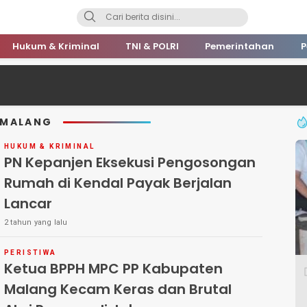
Hukum & Kriminal
TNI & POLRI
Pemerintahan
P
 MALANG
HUKUM & KRIMINAL
PN Kepanjen Eksekusi Pengosongan
Rumah di Kendal Payak Berjalan
Lancar
2 tahun yang lalu
PERISTIWA
Ketua BPPH MPC PP Kabupaten
Malang Kecam Keras dan Brutal