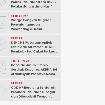
6
Polres Pasuruan Kota Bekuk
Pelaku dalam Lima Hari” ‎
7
PERISTIWA
Warga Bongkar Dugaan
Penyalahgunaan
Wewenang di Desa
Gambiran, Isu Narkoba Ikut
8
Mencuat
BERITA
DBHCHT Pasuruan Anjlok
Lebih dari 50 Persen: DPRD–
Pemkab–Bea Cukai Perkuat
Perang Melawan Peredaran
9
Rokok Ilegal
TNI & POLRI
Kapolda Jatim Pimpin
Sertijab Kapolres, AKBP Arief
Ardiansyah Prasetyo Resmi
Jabat Kapolres Pasuruan
10
Kota
BERITA
COD HP Berujung Berdarah:
Pemuda Pasuruan Dibegal
dan Dibacok di Tengah
Hutan Polisi Buru Tiga