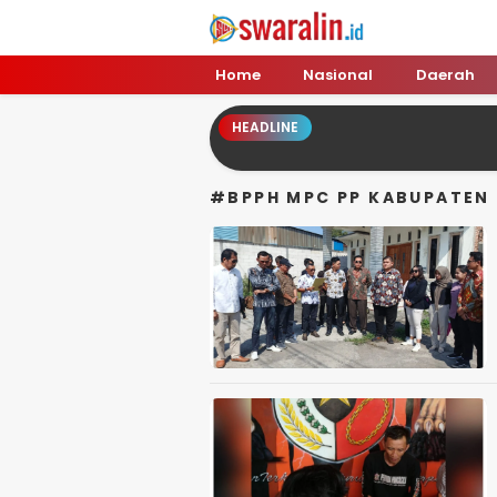
Swara Lin
Independent, Tajam & Profesional
Home
Nasional
Daerah
HEADLINE
#BPPH MPC PP KABUPATEN