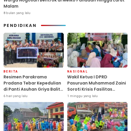
Malam
8 bulan yang lalu
PENDIDIKAN
BERITA
NASIONAL
Resimen Parakrama
Wakil Ketua I DPRD
Pradana Tebar Kepedulian
Pasuruan Muhammad Zaini
di Panti Asuhan Griya Balita
Soroti Krisis Fasilitas
SYD, Peluk Hangat Balita
Sekolah di Tengah Efisiensi
6 hari yang lalu
1 minggu yang lalu
Terlantar “POLRI Hadir
Anggaran
Dengan Hati”