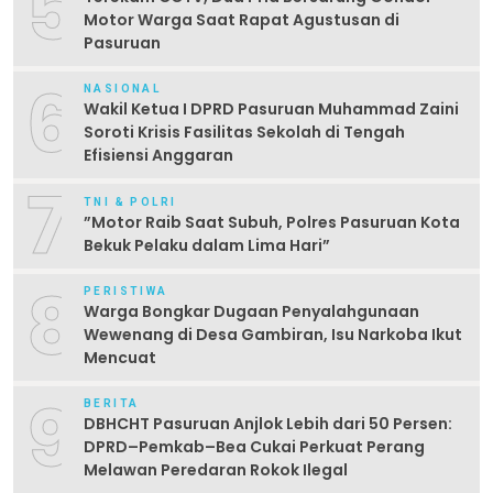
5
Motor Warga Saat Rapat Agustusan di
Pasuruan
6
NASIONAL
Wakil Ketua I DPRD Pasuruan Muhammad Zaini
Soroti Krisis Fasilitas Sekolah di Tengah
Efisiensi Anggaran
7
TNI & POLRI
‎”Motor Raib Saat Subuh, Polres Pasuruan Kota
Bekuk Pelaku dalam Lima Hari” ‎
8
PERISTIWA
Warga Bongkar Dugaan Penyalahgunaan
Wewenang di Desa Gambiran, Isu Narkoba Ikut
Mencuat
9
BERITA
DBHCHT Pasuruan Anjlok Lebih dari 50 Persen:
DPRD–Pemkab–Bea Cukai Perkuat Perang
Melawan Peredaran Rokok Ilegal