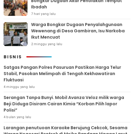
Bongkar Dugaan Akar Penolakan Tempat
Ibadah
7 hari yang lalu
Warga Bongkar Dugaan Penyalahgunaan
Wewenang di Desa Gambiran, Isu Narkoba
Ikut Mencuat
2 minggu yang lalu
BISNIS
Satgas Pangan Polres Pasuruan Pastikan Harga Telur
Stabil, Pasokan Melimpah di Tengah Kekhawatiran
Fluktuasi
4 minggu yang lalu
Serangan Tanpa Bunyi. Mobil Avanza Veloz milik warga
Beji Diduga Disiram Cairan Kimia “Korban Pilih lapor
Polisi”
4 bulan yang lalu
Larangan penutuoan Karaoke Berujung Cekcok, Sesama
Warga Nogosari Bentrok di Meiko Pandaan Hingga Larut