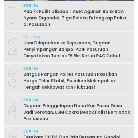
1
BERITA
Pabrik Pailit Dibobol: Aset Agunan Bank BCA
Nyaris Digondol, Tiga Pelaku Ditangkap Polisi
di Pasuruan
2
POLITIK
Usai Dilaporkan ke Kejaksaan, Dugaan
Penyimpangan Banpol PDIP Pasuruan
Dinyatakan Tuntas “6 Eks Ketua PAC Cabut
Laporan”
3
BERITA
Satgas Pangan Polres Pasuruan Pastikan
Harga Telur Stabil, Pasokan Melimpah di
Tengah Kekhawatiran Fluktuasi
4
BERITA
Dugaan Penggelapan Dana Kas Pasar Desa
Jadi Sorotan, LSM Cakra Desak Polisi Bertindak
Profesional
BERITA
Terekam CCTV, Dua Pria Bersarung Gondol