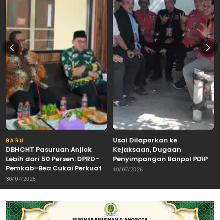
Usai Dilaporkan ke
BARU
DBHCHT Pasuruan Anjlok
Kejaksaan, Dugaan
Lebih dari 50 Persen: DPRD–
Penyimpangan Banpol PDIP
Pemkab–Bea Cukai Perkuat
Pasuruan Dinyatakan
10/07/2026
Perang Melawan Peredaran
Tuntas “6 Eks Ketua PAC
30/07/2026
Rokok Ilegal
Cabut Laporan”