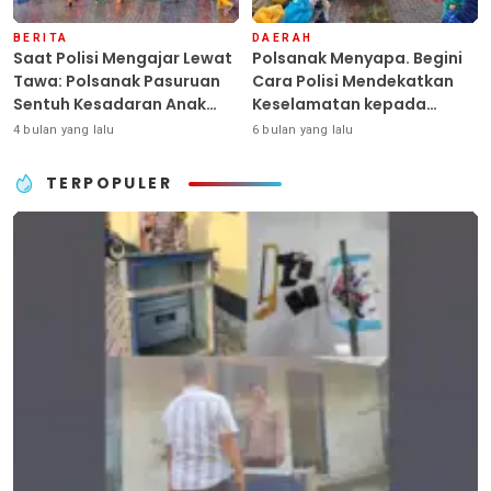
BERITA
DAERAH
Saat Polisi Mengajar Lewat
Polsanak Menyapa. Begini
Tawa: Polsanak Pasuruan
Cara Polisi Mendekatkan
Sentuh Kesadaran Anak
Keselamatan kepada
Sejak Dini
Generasi Sejak Usia Dini
4 bulan yang lalu
6 bulan yang lalu
TERPOPULER