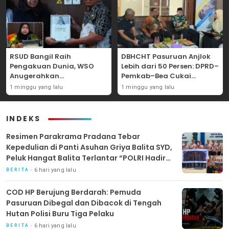
RSUD Bangil Raih
DBHCHT Pasuruan Anjlok
Pengakuan Dunia, WSO
Lebih dari 50 Persen: DPRD–
Anugerahkan
Pemkab–Bea Cukai
Penghargaan
Perkuat Perang Melawan
1 minggu yang lalu
1 minggu yang lalu
Internasional untuk
Peredaran Rokok Ilegal
Layanan Stroke
INDEKS
Resimen Parakrama Pradana Tebar
Kepedulian di Panti Asuhan Griya Balita SYD,
Peluk Hangat Balita Terlantar “POLRI Hadir
Dengan Hati”
6 hari yang lalu
BERITA
COD HP Berujung Berdarah: Pemuda
Pasuruan Dibegal dan Dibacok di Tengah
Hutan Polisi Buru Tiga Pelaku
6 hari yang lalu
BERITA