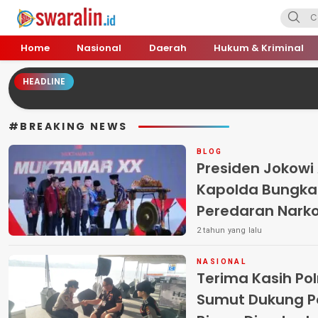
Swara Lin
Independent, Tajam & Profesional
Home
Nasional
Daerah
Hukum & Kriminal
HEADLINE
#BREAKING NEWS
BLOG
Presiden Jokowi 
Kapolda Bungka
Peredaran Narko
2 tahun yang lalu
NASIONAL
Terima Kasih Pol
Sumut Dukung 