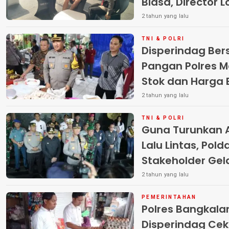
Biasa, Director 
2 tahun yang lalu
TNI & POLRI
Disperindag Be
Pangan Polres M
Stok dan Harga
Pangan
2 tahun yang lalu
TNI & POLRI
Guna Turunkan 
Lalu Lintas, Pol
Stakeholder Gel
Keselamatan 2
2 tahun yang lalu
PEMERINTAHAN
Polres Bangkal
Disperindag Ce