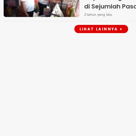
di Sejumlah Pasa
Ramadhan 1445
2 tahun yang lalu
LIHAT LAINNYA +