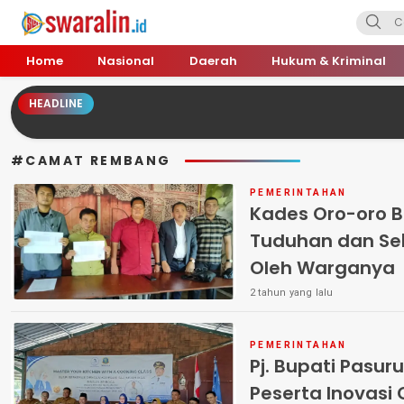
Swara Lin
Independent, Tajam & Profesional
Home
Nasional
Daerah
Hukum & Kriminal
HEADLINE
#CAMAT REMBANG
PEMERINTAHAN
Kades Oro-oro 
Tuduhan dan Se
Oleh Warganya
2 tahun yang lalu
PEMERINTAHAN
Pj. Bupati Pasur
Peserta Inovasi