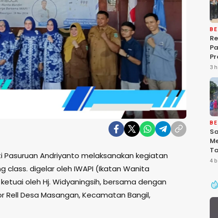
BE
Re
P
Pr
Ke
3 h
Pa
Gr
Pe
Ba
“P
De
BE
Sa
Me
Ta
ti Pasuruan Andriyanto melaksanakan kegiatan
Pa
4 b
g class. digelar oleh IWAPI (Ikatan Wanita
Ke
Se
ketuai oleh Hj. Widyaningsih, bersama dengan
r Rell Desa Masangan, Kecamatan Bangil,