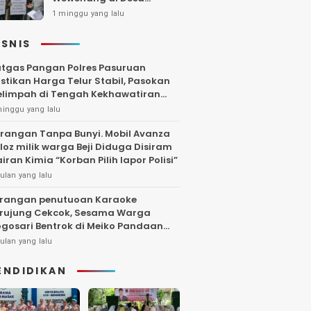
Gambiran, Isu Narkoba
1 minggu yang lalu
Ikut Mencuat
ISNIS
tgas Pangan Polres Pasuruan
stikan Harga Telur Stabil, Pasokan
limpah di Tengah Kekhawatiran
uktuasi
minggu yang lalu
rangan Tanpa Bunyi. Mobil Avanza
loz milik warga Beji Diduga Disiram
iran Kimia “Korban Pilih lapor Polisi”
ulan yang lalu
rangan penutuoan Karaoke
rujung Cekcok, Sesama Warga
gosari Bentrok di Meiko Pandaan
ngga Larut Malam
ulan yang lalu
ENDIDIKAN