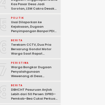
4
Kas Pasar Desa Jadi
Sorotan, LSM Cakra Desak
Polisi Bertindak Profesional
5
POLITIK
Usai Dilaporkan ke
Kejaksaan, Dugaan
Penyimpangan Banpol PDIP
Pasuruan Dinyatakan
6
Tuntas “6 Eks Ketua PAC
BERITA
Cabut Laporan”
Terekam CCTV, Dua Pria
Bersarung Gondol Motor
Warga Saat Rapat
Agustusan di Pasuruan
7
PERISTIWA
Warga Bongkar Dugaan
Penyalahgunaan
Wewenang di Desa
Gambiran, Isu Narkoba Ikut
8
Mencuat
BERITA
DBHCHT Pasuruan Anjlok
Lebih dari 50 Persen: DPRD–
Pemkab–Bea Cukai Perkuat
Perang Melawan Peredaran