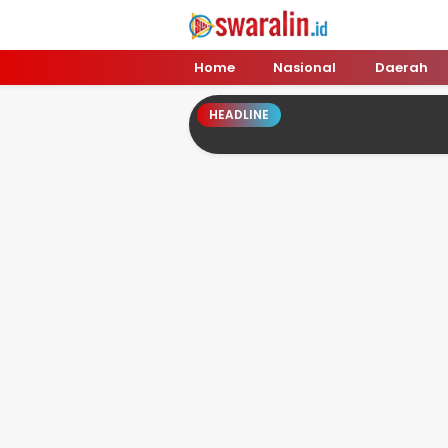
Swara Lin
Independent, Tajam & Profesional
Home
Nasional
Daerah
HEADLINE