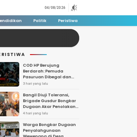
04/08/2026
endidikan
Politik
Peristiwa
ERISTIWA
COD HP Berujung
Berdarah: Pemuda
Pasuruan Dibegal dan
Dibacok di Tengah Hutan
3 hari yang lalu
Polisi Buru Tiga Pelaku
Bangil Diuji Toleransi,
Brigade Gusdur Bongkar
Dugaan Akar Penolakan
Tempat Ibadah
4 hari yang lalu
Warga Bongkar Dugaan
Penyalahgunaan
Wewenang di Desa