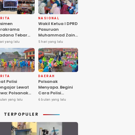
RITA
NASIONAL
simen
Wakil Ketua I DPRD
arakrama
Pasuruan
adana Tebar
Muhammad Zaini
pedulian di
Soroti Krisis
ari yang lalu
5 hari yang lalu
nti Asuhan
Fasilitas Sekolah
iya Balita SYD,
di Tengah Efisiensi
luk Hangat
Anggaran
lita Terlantar
OLRI Hadir
ngan Hati”
RITA
DAERAH
at Polisi
Polsanak
ngajar Lewat
Menyapa. Begini
wa: Polsanak
Cara Polisi
suruan Sentuh
Mendekatkan
ulan yang lalu
6 bulan yang lalu
sadaran Anak
Keselamatan
jak Dini
kepada Generasi
TERPOPULER
Sejak Usia Dini