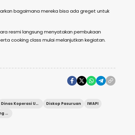
iajarkan bagaimana mereka bisa ada greget untuk
secara resmi langsung menyatakan pembukaan
erta cooking class mulai melanjutkan kegiatan.
Dinas Koperasi Usaha Mikro
Diskop Pasuruan
IWAPI
Program Coking Class