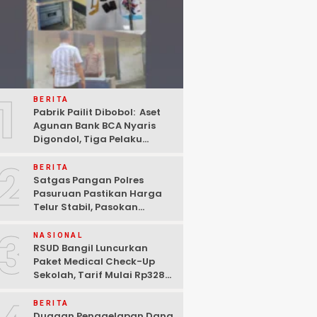
1
BERITA
Pabrik Pailit Dibobol: Aset
Agunan Bank BCA Nyaris
Digondol, Tiga Pelaku
Ditangkap Polisi di
2
Pasuruan
BERITA
Satgas Pangan Polres
Pasuruan Pastikan Harga
Telur Stabil, Pasokan
Melimpah di Tengah
3
Kekhawatiran Fluktuasi
NASIONAL
RSUD Bangil Luncurkan
Paket Medical Check-Up
Sekolah, Tarif Mulai Rp328
Ribu untuk Persiapan Tahun
Ajaran Baru
BERITA
Dugaan Penggelapan Dana