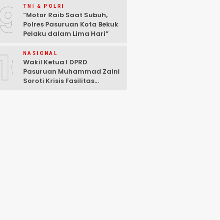
9
Rokok Ilegal
TNI & POLRI
‎”Motor Raib Saat Subuh,
Polres Pasuruan Kota Bekuk
Pelaku dalam Lima Hari” ‎
10
NASIONAL
Wakil Ketua I DPRD
Pasuruan Muhammad Zaini
Soroti Krisis Fasilitas
Sekolah di Tengah Efisiensi
Anggaran