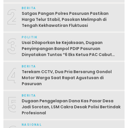
2
BERITA
Satgas Pangan Polres Pasuruan Pastikan
Harga Telur Stabil, Pasokan Melimpah di
Tengah Kekhawatiran Fluktuasi
3
POLITIK
Usai Dilaporkan ke Kejaksaan, Dugaan
Penyimpangan Banpol PDIP Pasuruan
Dinyatakan Tuntas “6 Eks Ketua PAC Cabut
Laporan”
4
BERITA
Terekam CCTV, Dua Pria Bersarung Gondol
Motor Warga Saat Rapat Agustusan di
Pasuruan
5
BERITA
Dugaan Penggelapan Dana Kas Pasar Desa
Jadi Sorotan, LSM Cakra Desak Polisi Bertindak
Profesional
NASIONAL