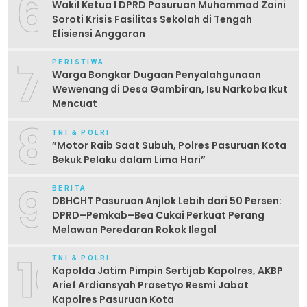
6
Wakil Ketua I DPRD Pasuruan Muhammad Zaini
Soroti Krisis Fasilitas Sekolah di Tengah
Efisiensi Anggaran
7
PERISTIWA
Warga Bongkar Dugaan Penyalahgunaan
Wewenang di Desa Gambiran, Isu Narkoba Ikut
Mencuat
8
TNI & POLRI
‎”Motor Raib Saat Subuh, Polres Pasuruan Kota
Bekuk Pelaku dalam Lima Hari” ‎
9
BERITA
DBHCHT Pasuruan Anjlok Lebih dari 50 Persen:
DPRD–Pemkab–Bea Cukai Perkuat Perang
Melawan Peredaran Rokok Ilegal
10
TNI & POLRI
Kapolda Jatim Pimpin Sertijab Kapolres, AKBP
Arief Ardiansyah Prasetyo Resmi Jabat
Kapolres Pasuruan Kota