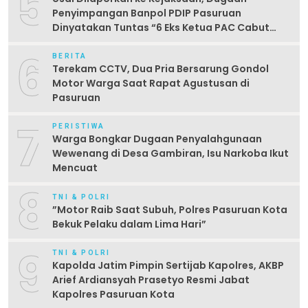
5
Penyimpangan Banpol PDIP Pasuruan
Dinyatakan Tuntas “6 Eks Ketua PAC Cabut
Laporan”
6
BERITA
Terekam CCTV, Dua Pria Bersarung Gondol
Motor Warga Saat Rapat Agustusan di
Pasuruan
7
PERISTIWA
Warga Bongkar Dugaan Penyalahgunaan
Wewenang di Desa Gambiran, Isu Narkoba Ikut
Mencuat
8
TNI & POLRI
‎”Motor Raib Saat Subuh, Polres Pasuruan Kota
Bekuk Pelaku dalam Lima Hari” ‎
9
TNI & POLRI
Kapolda Jatim Pimpin Sertijab Kapolres, AKBP
Arief Ardiansyah Prasetyo Resmi Jabat
Kapolres Pasuruan Kota