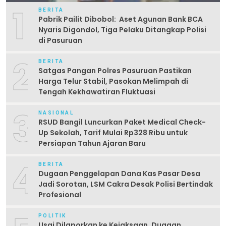
1
BERITA
Pabrik Pailit Dibobol: Aset Agunan Bank BCA
Nyaris Digondol, Tiga Pelaku Ditangkap Polisi
di Pasuruan
2
BERITA
Satgas Pangan Polres Pasuruan Pastikan
Harga Telur Stabil, Pasokan Melimpah di
Tengah Kekhawatiran Fluktuasi
3
NASIONAL
RSUD Bangil Luncurkan Paket Medical Check-
Up Sekolah, Tarif Mulai Rp328 Ribu untuk
Persiapan Tahun Ajaran Baru
4
BERITA
Dugaan Penggelapan Dana Kas Pasar Desa
Jadi Sorotan, LSM Cakra Desak Polisi Bertindak
Profesional
POLITIK
Usai Dilaporkan ke Kejaksaan, Dugaan