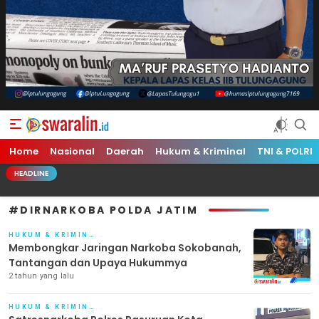
Swara Lin
Independent, Tajam & Profesional
Home
Nasional
Daerah
Hukum & Kriminal
TNI & POLRI
HEADLINE
#DIRNARKOBA POLDA JATIM
HUKUM & KRIMINAL
Membongkar Jaringan Narkoba Sokobanah,
Tantangan dan Upaya Hukummya
2 tahun yang lalu
HUKUM & KRIMINAL