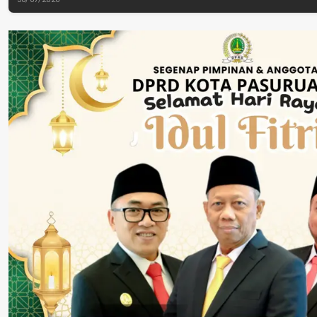
Perkuat Perang
Dinyatakan Tuntas
Tengah Tuntu
Melawan Peredaran
“6 Eks Ketua PAC
Pelayanan Publ
Rokok Ilegal
Cabut Laporan”