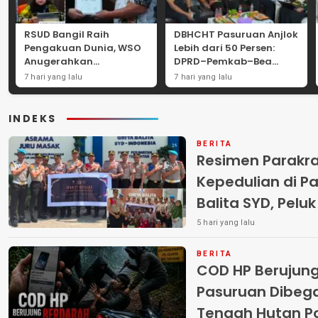
RSUD Bangil Raih
DBHCHT Pasuruan Anjlok
Pengakuan Dunia, WSO
Lebih dari 50 Persen:
Anugerahkan
DPRD–Pemkab–Bea
Penghargaan
Cukai Perkuat Perang
7 hari yang lalu
7 hari yang lalu
Internasional untuk
Melawan Peredaran
Layanan Stroke
Rokok Ilegal
INDEKS
BERITA
Resimen Parakr
Kepedulian di Pa
Balita SYD, Pelu
Terlantar “POLRI
5 hari yang lalu
BERITA
COD HP Berujun
Pasuruan Dibega
Tengah Hutan Polisi Buru Tiga