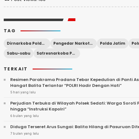
TAG
Dirnarkoba Polda Jatim
Pengedar Narkotika
Polda Jatim
Sabu-sabu
Satresnarkoba Polres Pasuruan Kota
TERKAIT
Resimen Parakrama Pradana Tebar Kepedulian di Panti Asu
Hangat Balita Terlantar “POLRI Hadir Dengan Hati”
5 hari yang lalu
Perjudian Terbuka di Wilayah Polsek Sedati: Warga Sorot
hingga “Instruksi Kapolri”
6 bulan yang lalu
Diduga Terseret Arus Sungai: Balita Hilang di Pasuruan D
7 bulan yang lalu