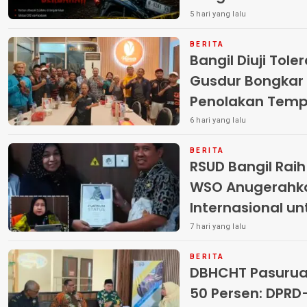
Pelaku
5 hari yang lalu
BERITA
Bangil Diuji Tole
Gusdur Bongkar
Penolakan Temp
6 hari yang lalu
BERITA
RSUD Bangil Rai
WSO Anugerahk
Internasional u
7 hari yang lalu
BERITA
DBHCHT Pasuruan
50 Persen: DP