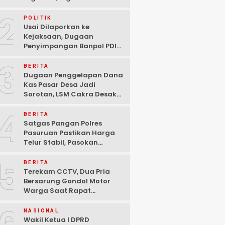
Ditangkap Polisi di
2
Pasuruan
POLITIK
Usai Dilaporkan ke
Kejaksaan, Dugaan
Penyimpangan Banpol PDIP
Pasuruan Dinyatakan
3
Tuntas “6 Eks Ketua PAC
BERITA
Cabut Laporan”
Dugaan Penggelapan Dana
Kas Pasar Desa Jadi
Sorotan, LSM Cakra Desak
Polisi Bertindak Profesional
4
BERITA
Satgas Pangan Polres
Pasuruan Pastikan Harga
Telur Stabil, Pasokan
Melimpah di Tengah
5
Kekhawatiran Fluktuasi
BERITA
Terekam CCTV, Dua Pria
Bersarung Gondol Motor
Warga Saat Rapat
Agustusan di Pasuruan
NASIONAL
Wakil Ketua I DPRD