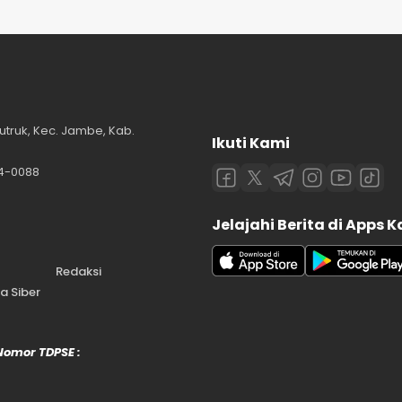
utruk, Kec. Jambe, Kab.
Ikuti Kami
84-0088
Jelajahi Berita di Apps 
Redaksi
 Siber
 Nomor TDPSE :