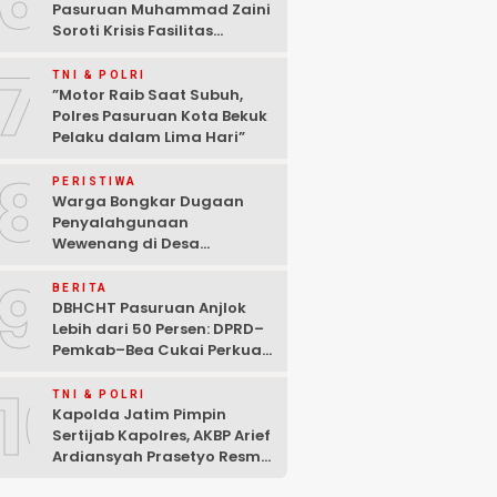
6
Pasuruan Muhammad Zaini
Soroti Krisis Fasilitas
Sekolah di Tengah Efisiensi
7
Anggaran
TNI & POLRI
‎”Motor Raib Saat Subuh,
Polres Pasuruan Kota Bekuk
Pelaku dalam Lima Hari” ‎
8
PERISTIWA
Warga Bongkar Dugaan
Penyalahgunaan
Wewenang di Desa
Gambiran, Isu Narkoba Ikut
9
Mencuat
BERITA
DBHCHT Pasuruan Anjlok
Lebih dari 50 Persen: DPRD–
Pemkab–Bea Cukai Perkuat
Perang Melawan Peredaran
10
Rokok Ilegal
TNI & POLRI
Kapolda Jatim Pimpin
Sertijab Kapolres, AKBP Arief
Ardiansyah Prasetyo Resmi
Jabat Kapolres Pasuruan