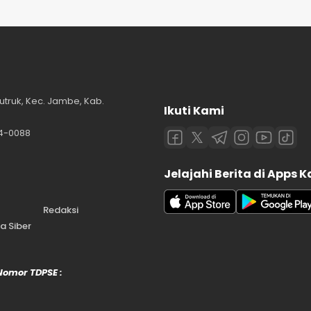
utruk, Kec. Jambe, Kab.
Ikuti Kami
84-0088
Jelajahi Berita di Apps 
Redaksi
 Siber
 Nomor TDPSE :