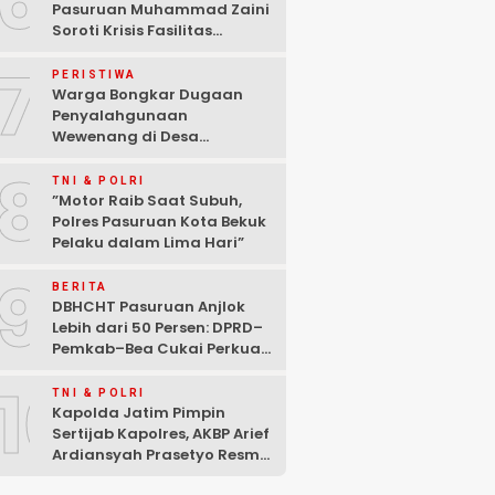
6
Pasuruan Muhammad Zaini
Soroti Krisis Fasilitas
Sekolah di Tengah Efisiensi
7
Anggaran
PERISTIWA
Warga Bongkar Dugaan
Penyalahgunaan
Wewenang di Desa
Gambiran, Isu Narkoba Ikut
8
Mencuat
TNI & POLRI
‎”Motor Raib Saat Subuh,
Polres Pasuruan Kota Bekuk
Pelaku dalam Lima Hari” ‎
9
BERITA
DBHCHT Pasuruan Anjlok
Lebih dari 50 Persen: DPRD–
Pemkab–Bea Cukai Perkuat
Perang Melawan Peredaran
10
Rokok Ilegal
TNI & POLRI
Kapolda Jatim Pimpin
Sertijab Kapolres, AKBP Arief
Ardiansyah Prasetyo Resmi
Jabat Kapolres Pasuruan