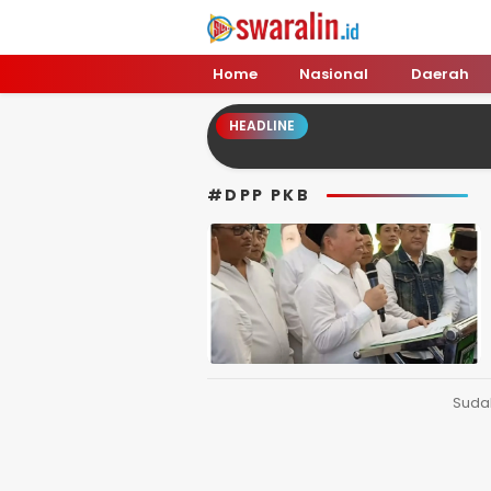
Swara Lin
Independent, Tajam & Profesional
Home
Nasional
Daerah
HEADLINE
#DPP PKB
Suda