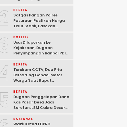
Ditangkap Polisi di
2
Pasuruan
BERITA
Satgas Pangan Polres
Pasuruan Pastikan Harga
Telur Stabil, Pasokan
Melimpah di Tengah
3
Kekhawatiran Fluktuasi
POLITIK
Usai Dilaporkan ke
Kejaksaan, Dugaan
Penyimpangan Banpol PDIP
Pasuruan Dinyatakan
4
Tuntas “6 Eks Ketua PAC
BERITA
Cabut Laporan”
Terekam CCTV, Dua Pria
Bersarung Gondol Motor
Warga Saat Rapat
Agustusan di Pasuruan
5
BERITA
Dugaan Penggelapan Dana
Kas Pasar Desa Jadi
Sorotan, LSM Cakra Desak
Polisi Bertindak Profesional
NASIONAL
Wakil Ketua I DPRD