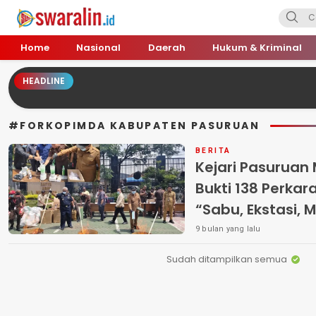
Swara Lin
Independent, Tajam & Profesional
Home
Nasional
Daerah
Hukum & Kriminal
HEADLINE
#FORKOPIMDA KABUPATEN PASURUAN
BERITA
Kejari Pasurua
Bukti 138 Perka
“Sabu, Ekstasi, M
Batang Rokok Il
9 bulan yang lalu
Sudah ditampilkan semua