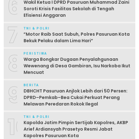
6
Wakil Ketua I DPRD Pasuruan Muhammad Zaini
Soroti Krisis Fasilitas Sekolah di Tengah
Efisiensi Anggaran
7
TNI & POLRI
‎”Motor Raib Saat Subuh, Polres Pasuruan Kota
Bekuk Pelaku dalam Lima Hari” ‎
8
PERISTIWA
Warga Bongkar Dugaan Penyalahgunaan
Wewenang di Desa Gambiran, Isu Narkoba Ikut
Mencuat
9
BERITA
DBHCHT Pasuruan Anjlok Lebih dari 50 Persen:
DPRD–Pemkab–Bea Cukai Perkuat Perang
Melawan Peredaran Rokok Ilegal
10
TNI & POLRI
Kapolda Jatim Pimpin Sertijab Kapolres, AKBP
Arief Ardiansyah Prasetyo Resmi Jabat
Kapolres Pasuruan Kota