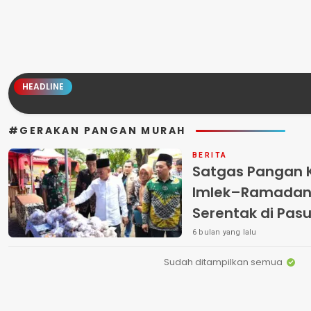
HEADLINE
#GERAKAN PANGAN MURAH
BERITA
Satgas Pangan 
Imlek–Ramadan,
Serentak di Pa
Ancaman Inflasi
6 bulan yang lalu
Sudah ditampilkan semua