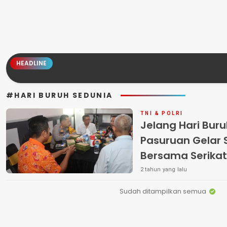
HEADLINE
#HARI BURUH SEDUNIA
TNI & POLRI
Jelang Hari Buru
Pasuruan Gelar 
Bersama Serikat
Kabupaten Pas
2 tahun yang lalu
Sudah ditampilkan semua