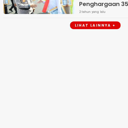
Penghargaan 35
Berprestasi
2 tahun yang lalu
LIHAT LAINNYA +