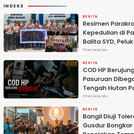
INDEKS
BERITA
Resimen Parakr
Kepedulian di Pa
Balita SYD, Pelu
Terlantar “POLRI
3 hari yang lalu
BERITA
COD HP Berujun
Pasuruan Dibega
Tengah Hutan Polisi Buru Tiga
Pelaku
3 hari yang lalu
BERITA
Bangil Diuji Tole
Gusdur Bongkar