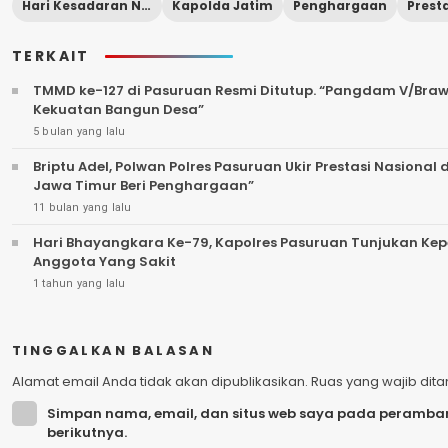
Hari Kesadaran Nasional
Kapolda Jatim
Penghargaan
Prest
TERKAIT
TMMD ke-127 di Pasuruan Resmi Ditutup. “Pangdam V/Bra
Kekuatan Bangun Desa”
5 bulan yang lalu
Briptu Adel, Polwan Polres Pasuruan Ukir Prestasi Nasional di Penca
Jawa Timur Beri Penghargaan”
11 bulan yang lalu
Hari Bhayangkara Ke-79, Kapolres Pasuruan Tunjukan Ke
Anggota Yang Sakit
1 tahun yang lalu
TINGGALKAN BALASAN
Alamat email Anda tidak akan dipublikasikan.
Ruas yang wajib dit
Simpan nama, email, dan situs web saya pada peramban
berikutnya.