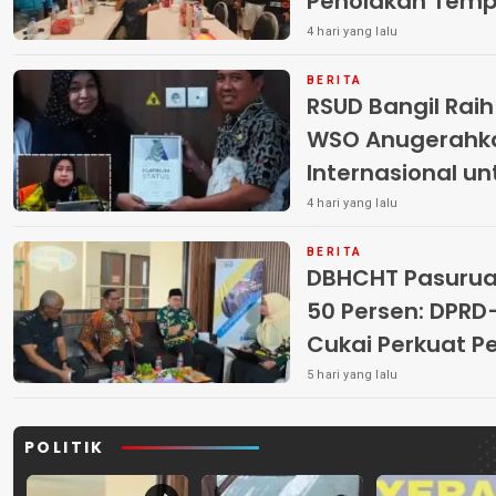
Penolakan Temp
4 hari yang lalu
BERITA
RSUD Bangil Rai
WSO Anugerahk
Internasional u
4 hari yang lalu
BERITA
DBHCHT Pasuruan
50 Persen: DP
Cukai Perkuat 
Peredaran Rokok 
5 hari yang lalu
POLITIK