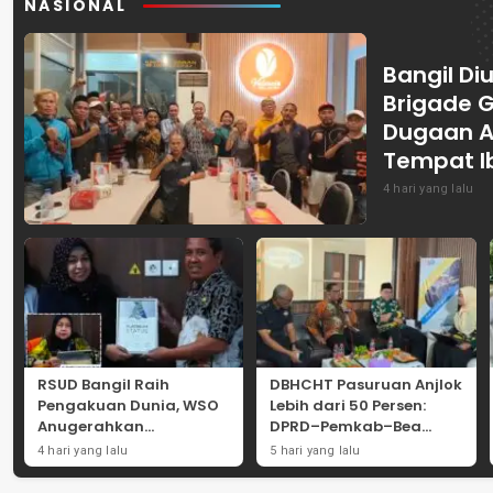
NASIONAL
Bangil Diu
Brigade 
Dugaan A
Tempat I
4 hari yang lalu
RSUD Bangil Raih
DBHCHT Pasuruan Anjlok
Pengakuan Dunia, WSO
Lebih dari 50 Persen:
Anugerahkan
DPRD–Pemkab–Bea
Penghargaan
Cukai Perkuat Perang
4 hari yang lalu
5 hari yang lalu
Internasional untuk
Melawan Peredaran
Layanan Stroke
Rokok Ilegal