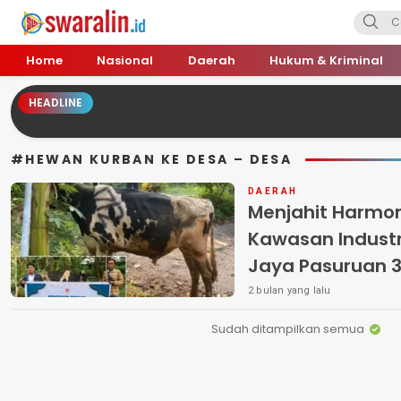
Swara Lin
Independent, Tajam & Profesional
Home
Nasional
Daerah
Hukum & Kriminal
HEADLINE
#HEWAN KURBAN KE DESA – DESA
DAERAH
Menjahit Harmoni
Kawasan Industri
Jaya Pasuruan 3
Warga
2 bulan yang lalu
Sudah ditampilkan semua