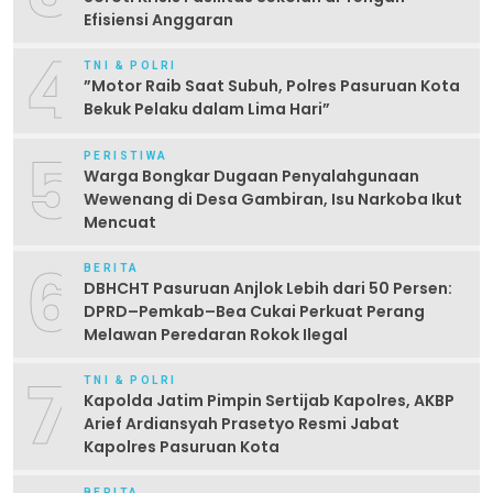
Efisiensi Anggaran
4
TNI & POLRI
‎”Motor Raib Saat Subuh, Polres Pasuruan Kota
Bekuk Pelaku dalam Lima Hari” ‎
5
PERISTIWA
Warga Bongkar Dugaan Penyalahgunaan
Wewenang di Desa Gambiran, Isu Narkoba Ikut
Mencuat
6
BERITA
DBHCHT Pasuruan Anjlok Lebih dari 50 Persen:
DPRD–Pemkab–Bea Cukai Perkuat Perang
Melawan Peredaran Rokok Ilegal
7
TNI & POLRI
Kapolda Jatim Pimpin Sertijab Kapolres, AKBP
Arief Ardiansyah Prasetyo Resmi Jabat
Kapolres Pasuruan Kota
BERITA