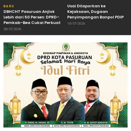
Usai Dilaporkan ke
BARU
DBHCHT Pasuruan Anjlok
Kejaksaan, Dugaan
Lebih dari 50 Persen: DPRD–
Penyimpangan Banpol PDIP
Pemkab–Bea Cukai Perkuat
Pasuruan Dinyatakan
10/07/2026
Perang Melawan Peredaran
Tuntas “6 Eks Ketua PAC
30/07/2026
Rokok Ilegal
Cabut Laporan”