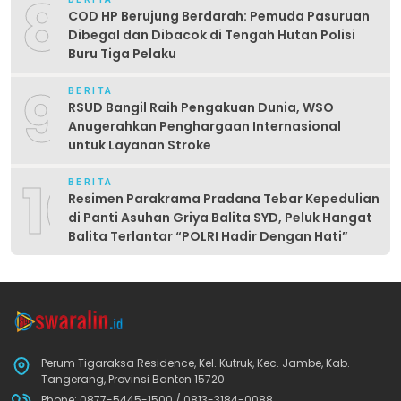
8
COD HP Berujung Berdarah: Pemuda Pasuruan
Dibegal dan Dibacok di Tengah Hutan Polisi
Buru Tiga Pelaku
9
BERITA
RSUD Bangil Raih Pengakuan Dunia, WSO
Anugerahkan Penghargaan Internasional
untuk Layanan Stroke
10
BERITA
Resimen Parakrama Pradana Tebar Kepedulian
di Panti Asuhan Griya Balita SYD, Peluk Hangat
Balita Terlantar “POLRI Hadir Dengan Hati”
Perum Tigaraksa Residence, Kel. Kutruk, Kec. Jambe, Kab.
Tangerang, Provinsi Banten 15720
Phone: 0877-5445-1500 / 0813-3184-0088