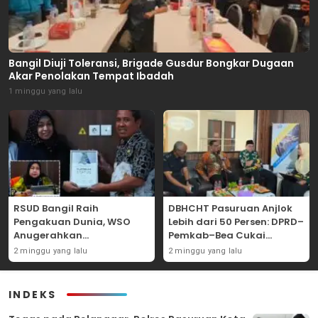
Bangil Diuji Toleransi, Brigade Gusdur Bongkar Dugaan
Akar Penolakan Tempat Ibadah
1 minggu yang lalu
RSUD Bangil Raih
DBHCHT Pasuruan Anjlok
Pengakuan Dunia, WSO
Lebih dari 50 Persen: DPRD–
Anugerahkan
Pemkab–Bea Cukai
Penghargaan
Perkuat Perang Melawan
2 minggu yang lalu
2 minggu yang lalu
Internasional untuk
Peredaran Rokok Ilegal
Layanan Stroke
INDEKS