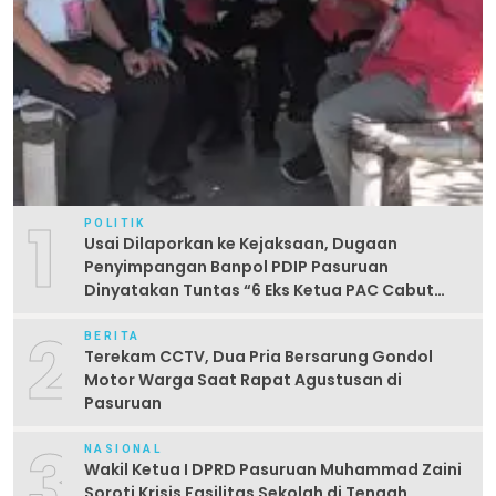
1
POLITIK
Usai Dilaporkan ke Kejaksaan, Dugaan
Penyimpangan Banpol PDIP Pasuruan
Dinyatakan Tuntas “6 Eks Ketua PAC Cabut
Laporan”
2
BERITA
Terekam CCTV, Dua Pria Bersarung Gondol
Motor Warga Saat Rapat Agustusan di
Pasuruan
3
NASIONAL
Wakil Ketua I DPRD Pasuruan Muhammad Zaini
Soroti Krisis Fasilitas Sekolah di Tengah