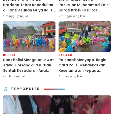
Pradana Tebar Kepedulian
Pasuruan Muhammad Zaini
di Panti Asuhan Griya Balita
Soroti Krisis Fasilitas
SYD, Peluk Hangat Balita
Sekolah di Tengah Efisiensi
1 minggu yang lalu
2 minggu yang lalu
Terlantar “POLRI Hadir
Anggaran
Dengan Hati”
BERITA
DAERAH
Saat Polisi Mengajar Lewat
Polsanak Menyapa. Begini
Tawa: Polsanak Pasuruan
Cara Polisi Mendekatkan
Sentuh Kesadaran Anak
Keselamatan kepada
Sejak Dini
Generasi Sejak Usia Dini
4 bulan yang lalu
6 bulan yang lalu
TERPOPULER