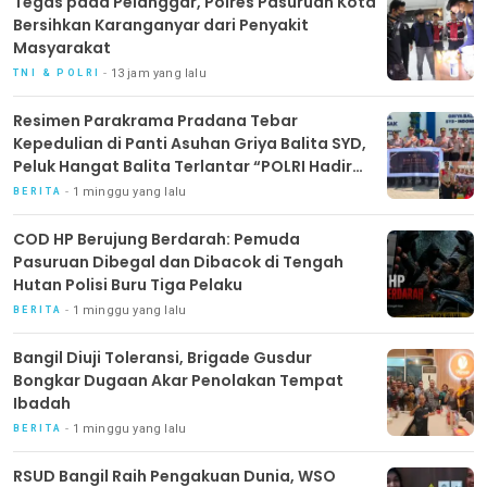
‎Tegas pada Pelanggar, Polres Pasuruan Kota
Bersihkan Karanganyar dari Penyakit
Masyarakat
13 jam yang lalu
TNI & POLRI
Resimen Parakrama Pradana Tebar
Kepedulian di Panti Asuhan Griya Balita SYD,
Peluk Hangat Balita Terlantar “POLRI Hadir
Dengan Hati”
1 minggu yang lalu
BERITA
COD HP Berujung Berdarah: Pemuda
Pasuruan Dibegal dan Dibacok di Tengah
Hutan Polisi Buru Tiga Pelaku
1 minggu yang lalu
BERITA
Bangil Diuji Toleransi, Brigade Gusdur
Bongkar Dugaan Akar Penolakan Tempat
Ibadah
1 minggu yang lalu
BERITA
RSUD Bangil Raih Pengakuan Dunia, WSO