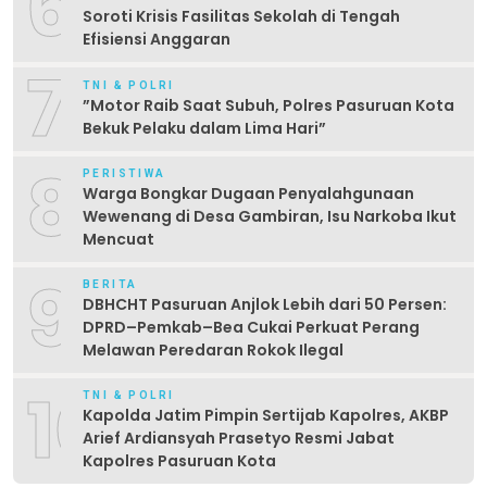
6
Soroti Krisis Fasilitas Sekolah di Tengah
Efisiensi Anggaran
7
TNI & POLRI
‎”Motor Raib Saat Subuh, Polres Pasuruan Kota
Bekuk Pelaku dalam Lima Hari” ‎
8
PERISTIWA
Warga Bongkar Dugaan Penyalahgunaan
Wewenang di Desa Gambiran, Isu Narkoba Ikut
Mencuat
9
BERITA
DBHCHT Pasuruan Anjlok Lebih dari 50 Persen:
DPRD–Pemkab–Bea Cukai Perkuat Perang
Melawan Peredaran Rokok Ilegal
10
TNI & POLRI
Kapolda Jatim Pimpin Sertijab Kapolres, AKBP
Arief Ardiansyah Prasetyo Resmi Jabat
Kapolres Pasuruan Kota