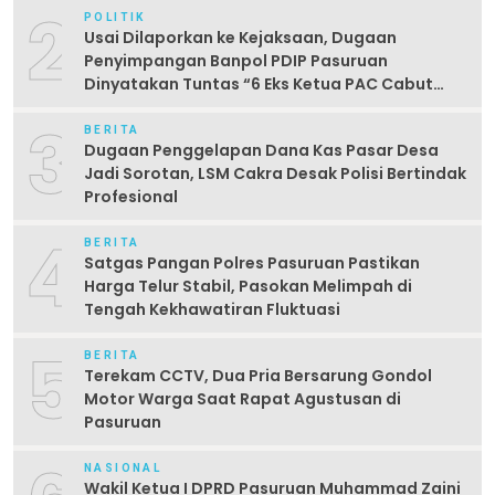
2
POLITIK
Usai Dilaporkan ke Kejaksaan, Dugaan
Penyimpangan Banpol PDIP Pasuruan
Dinyatakan Tuntas “6 Eks Ketua PAC Cabut
Laporan”
3
BERITA
Dugaan Penggelapan Dana Kas Pasar Desa
Jadi Sorotan, LSM Cakra Desak Polisi Bertindak
Profesional
4
BERITA
Satgas Pangan Polres Pasuruan Pastikan
Harga Telur Stabil, Pasokan Melimpah di
Tengah Kekhawatiran Fluktuasi
5
BERITA
Terekam CCTV, Dua Pria Bersarung Gondol
Motor Warga Saat Rapat Agustusan di
Pasuruan
NASIONAL
Wakil Ketua I DPRD Pasuruan Muhammad Zaini