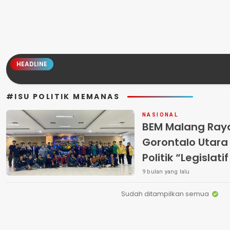
HEADLINE
#ISU POLITIK MEMANAS
NASIONAL
BEM Malang Ray
Gorontalo Utara 
Politik “Legislat
Bukan Diserang”
9 bulan yang lalu
Sudah ditampilkan semua